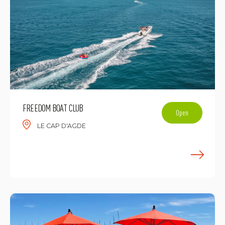
FREEDOM BOAT CLUB
Open
LE CAP D'AGDE
F