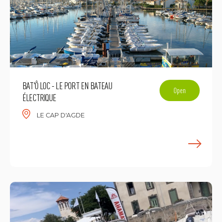
BAT'Ô LOC - LE PORT EN BATEAU
Open
ÉLECTRIQUE
LE CAP D'AGDE
F