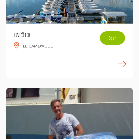
BAT'Ô LOC
Open
LE CAP D'AGDE
F