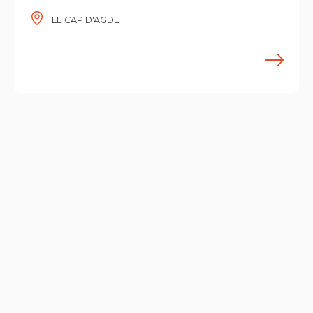
LE CAP D'AGDE
F