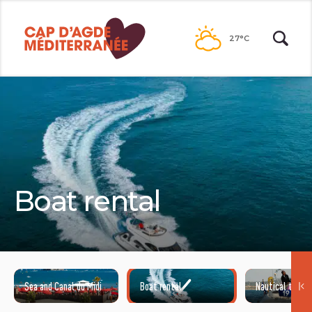
Go to
contents
27°C
Boat rental
Sea and Canal du Midi
Boat rental
Nautical traini
©HENRI COMTE