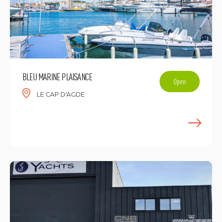
BLEU MARINE PLAISANCE
Open
LE CAP D'AGDE
F