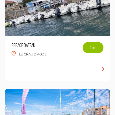
ESPACE BATEAU
Open
LE GRAU D'AGDE
F