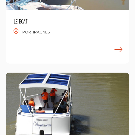
LE BOAT
PORTIRAGNES
F