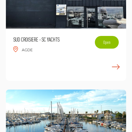
SUD CROISIERE - SC YACHTS
Open
AGDE
F