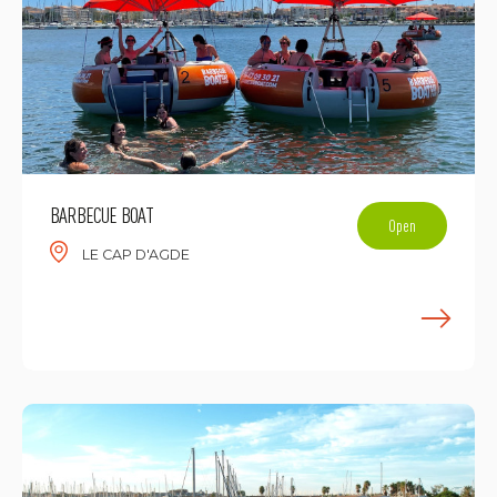
BARBECUE BOAT
Open
LE CAP D'AGDE
F