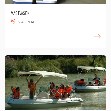
VIAS ÉVASION
VIAS-PLAGE
M