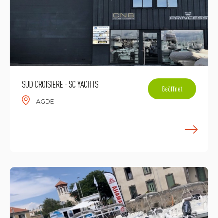
SUD CROISIERE - SC YACHTS
Geöffnet
AGDE
M