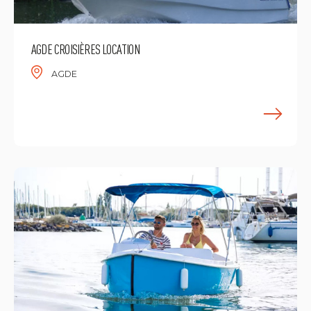
AGDE CROISIÈRES LOCATION
AGDE
M