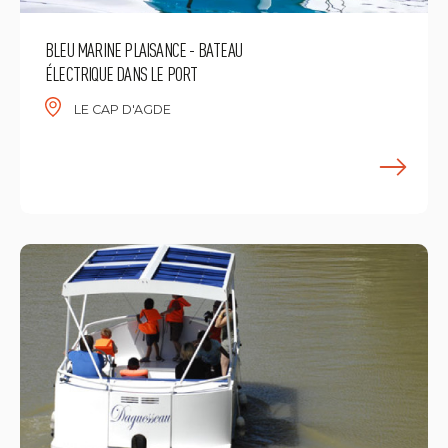
BLEU MARINE PLAISANCE - BATEAU
ÉLECTRIQUE DANS LE PORT
LE CAP D'AGDE
M