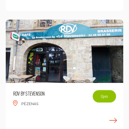
E
RDV BY STEVENSON
Open
PÉZENAS
E