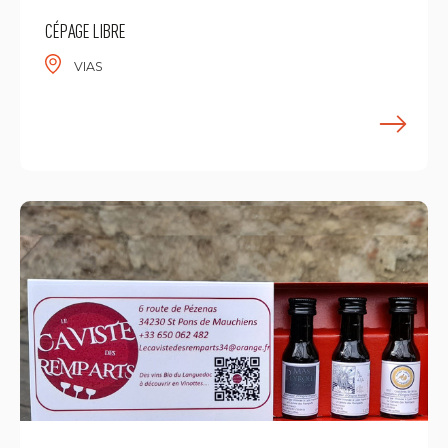
CÉPAGE LIBRE
VIAS
E