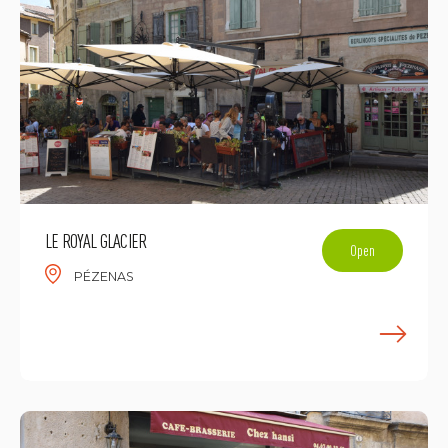
LE ROYAL GLACIER
Open
PÉZENAS
E