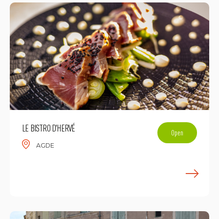
LE BISTRO D'HERVÉ
Open
AGDE
E