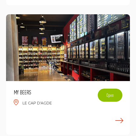
MY BEERS
Open
LE CAP D'AGDE
E