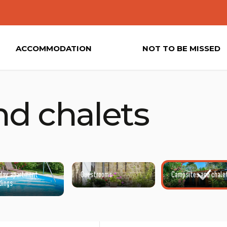
ACCOMMODATION
NOT TO BE MISSED
d chalets
iday apartment
Guestrooms
Campsites and chale
dings