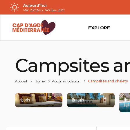
Aujourd'hui
Passer
Min 23°C
Max 34°C
Eau 26°C
au
contenu
EXPLORE
Campsites an
Accueil
Home
Accommodation
Campsites and chalets
Hotels
Rentals
Hol
buil