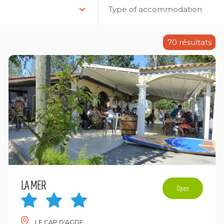
Type of accommodation
70
résultats
LA MER
Open
LE CAP D'AGDE