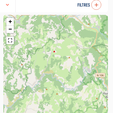
FILTRES
+
−