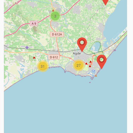
3
n savoir plus
27
31