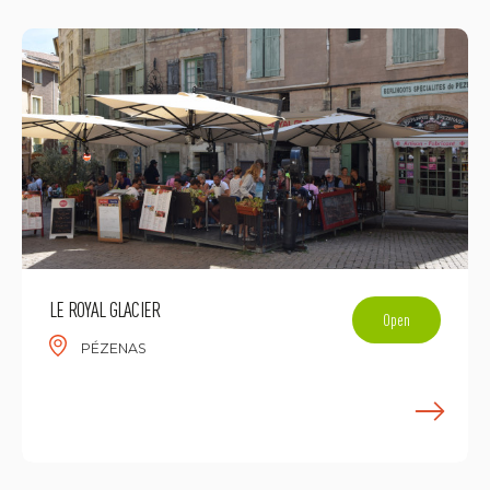
LE ROYAL GLACIER
Open
PÉZENAS
E