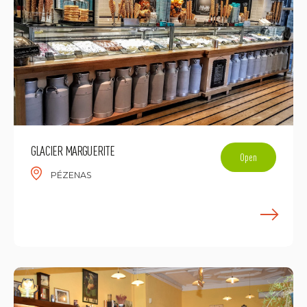
GLACIER MARGUERITE
Open
PÉZENAS
E