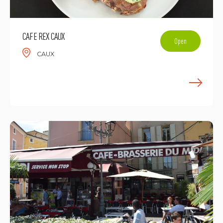
CAFE REX CAUX
Open
CAUX
E