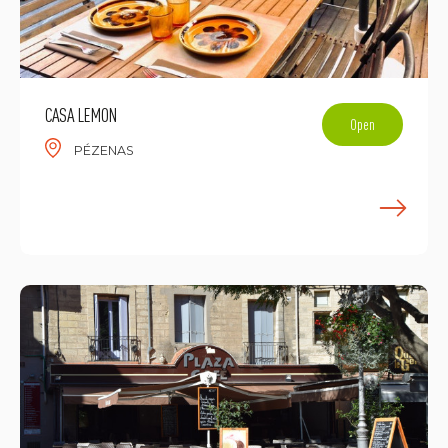
CASA LEMON
Open
PÉZENAS
E