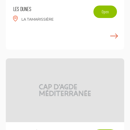
LES DUNES
Open
LA TAMARISSIÈRE
E