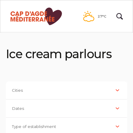
Passer
au
27°C
contenu
Ice cream parlours
Cities
Dates
Type of establishment