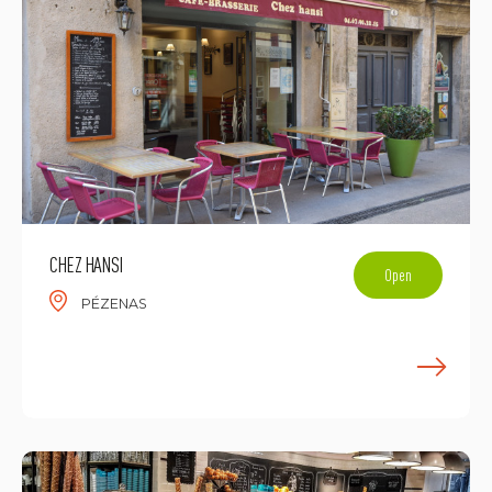
CHEZ HANSI
Open
PÉZENAS
E