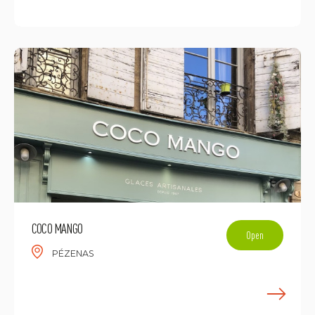
E
COCO MANGO
Open
PÉZENAS
E