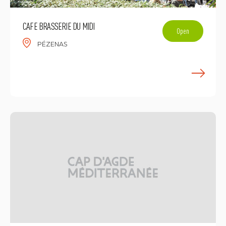
CAFE BRASSERIE DU MIDI
Open
PÉZENAS
E