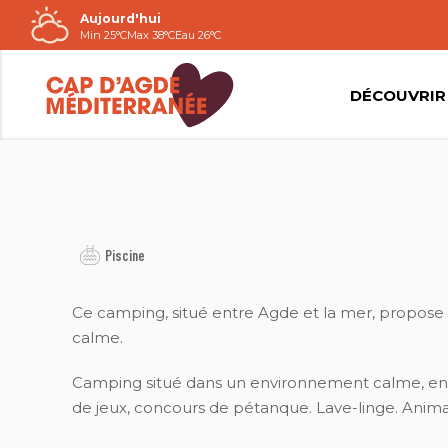
Aujourd'hui
Passer
Min 25°C
Max 38°C
Eau 26°C
au
contenu
DÉCOUVRIR
Piscine
Ce camping, situé entre Agde et la mer, propos
calme.
Camping situé dans un environnement calme, entre 
de jeux, concours de pétanque. Lave-linge. Anim