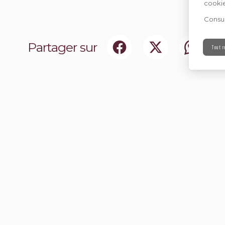
cookie
Consul
Partager sur
Tout r
ociaux
Abonnez-vou
chir notre communauté.