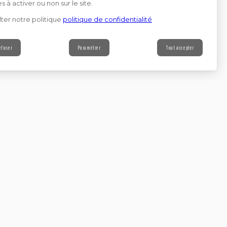
s à activer ou non sur le site.
ter notre politique
politique de confidentialité
efuser
Paramétrer
Tout accepter
Contact
s à notre newsletter
Continuer