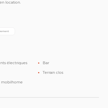
n location.
irement
ts électriques
Bar
Terrain clos
e mobilhome