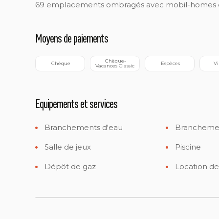
69 emplacements ombragés avec mobil-homes e
Moyens de paiements
 Chèque-
 Chèque
 Espèces
 V
Vacances Classic
Equipements et services
Branchements d'eau
Branchemen
Salle de jeux
Piscine
Dépôt de gaz
Location d