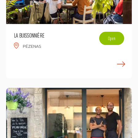
LA BUISSONNIÈRE
Open
PÉZENAS
F