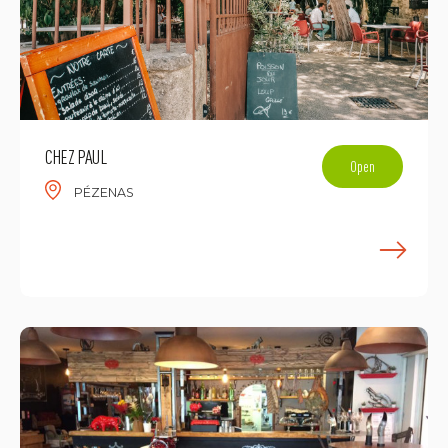
CHEZ PAUL
Open
PÉZENAS
F