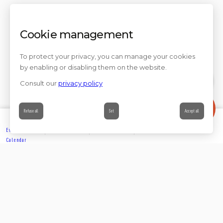
Cookie management
To protect your privacy, you can manage your cookies
by enabling or disabling them on the website.
Consult our
privacy policy
Contact
Refuse all
Set
Accept all
Events’
Book
Information
Contact
Calendar
EXPLORE
Share on