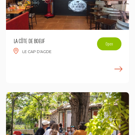
LA CÔTE DE BOEUF
Open
LE CAP D'AGDE
F