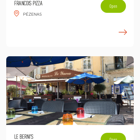
FRANCOIS PIZZA
Open
PÉZENAS
F
LE BERNI'S
Open