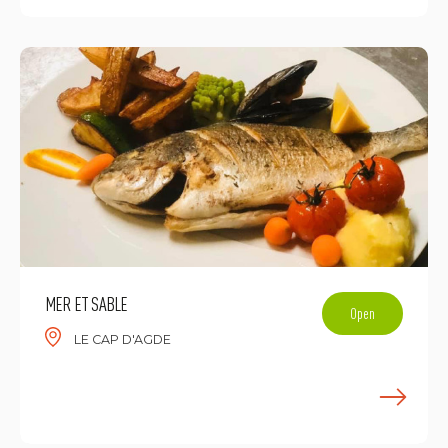
MER ET SABLE
Open
LE CAP D'AGDE
F