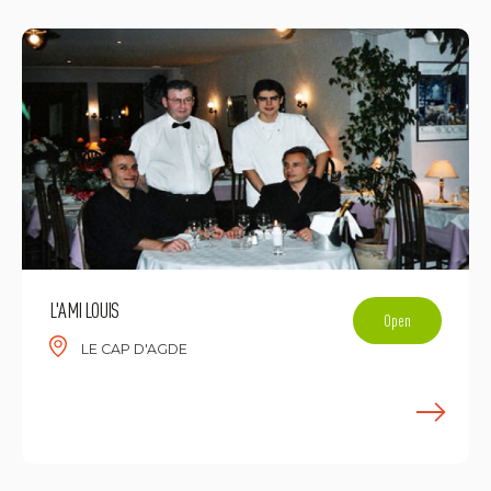
L'AMI LOUIS
Open
LE CAP D'AGDE
F