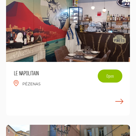
LE NAPOLITAIN
Open
PÉZENAS
F