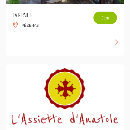
LA RIPAILLE
Open
PÉZENAS
F