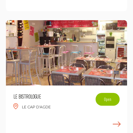
F
LE BISTROLOGUE
Open
LE CAP D'AGDE
F