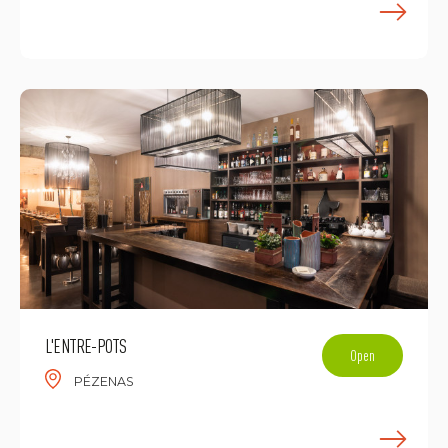
F
L'ENTRE-POTS
Open
PÉZENAS