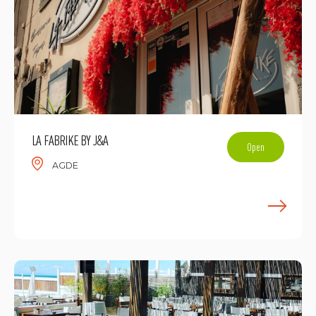
LA FABRIKE BY J&A
Open
AGDE
F