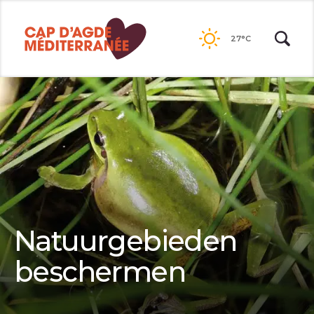
Naar
de
27°C
inhoud
Natuurgebieden
beschermen