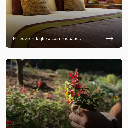
Milieuvriendelijke accommodaties
En s