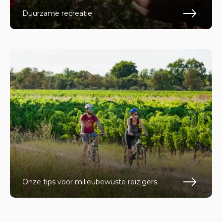
Duurzame recreatie
En s
Onze tips voor milieubewuste reizigers
En s