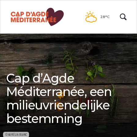
Passer
au
28°C
contenu
Cap d’Agde
Méditerranée, een
milieuvriendelijke
bestemming
©AURÉLIA BLANC