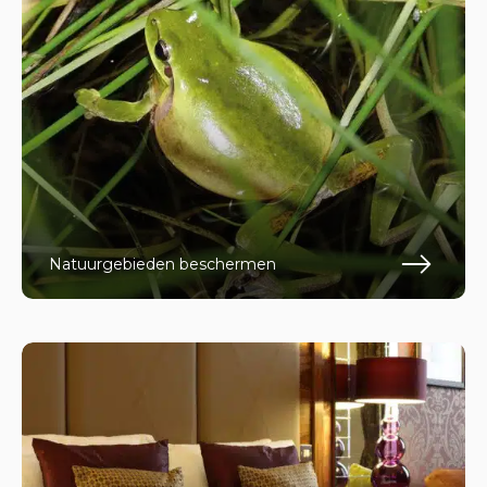
Natuurgebieden beschermen
En s