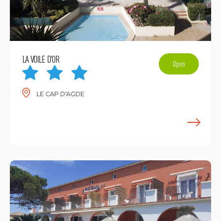
LA VOILE D'OR
Open
LE CAP D'AGDE
E