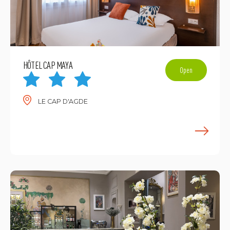
HÔTEL CAP MAYA
Open
LE CAP D'AGDE
E