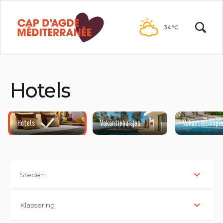
Passer
au
34°C
contenu
Hotels
Hotels
Vakantiehuisjes
Vakantiecompl
Steden
Klassering