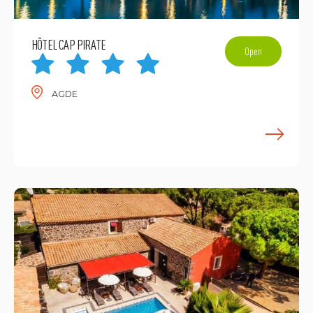
HÔTEL CAP PIRATE
Open
AGDE
E