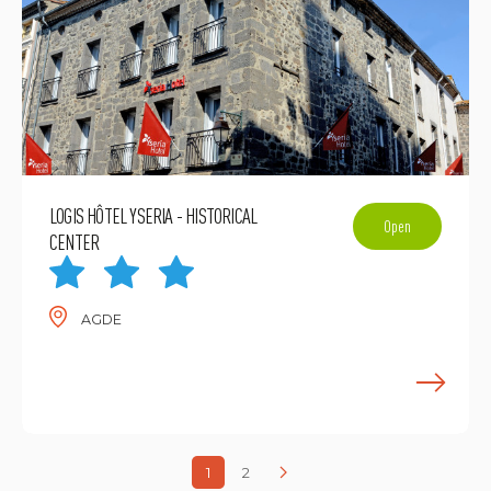
LOGIS HÔTEL YSERIA - HISTORICAL
Open
CENTER
AGDE
E
1
2