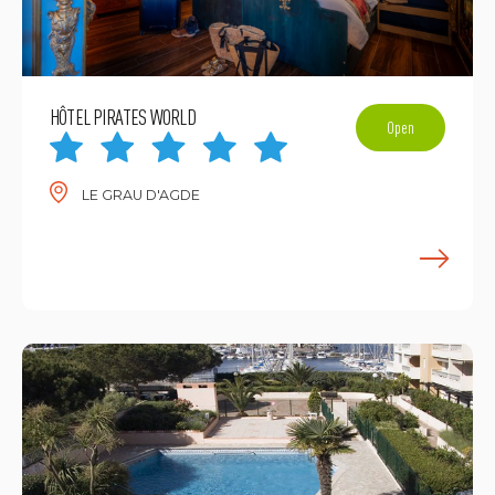
HÔTEL PIRATES WORLD
Open
LE GRAU D'AGDE
E