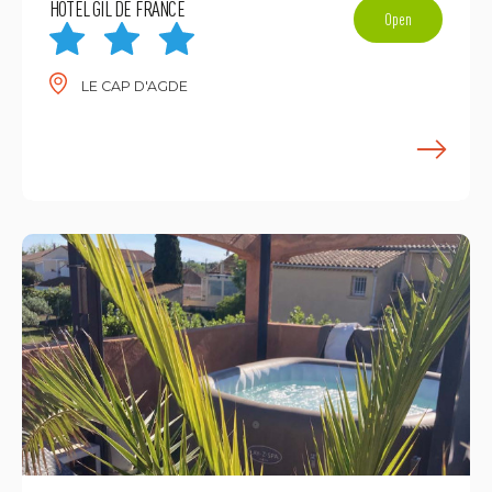
HÔTEL GIL DE FRANCE
Open
LE CAP D'AGDE
E