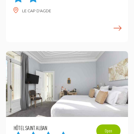
LE CAP D'AGDE
E
HÔTEL SAINT ALBAN
Open