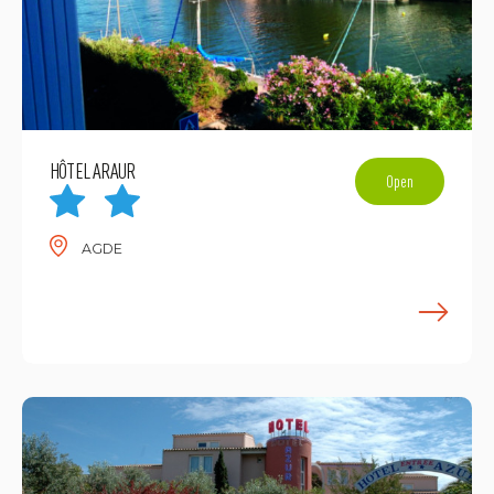
HÔTEL ARAUR
Open
AGDE
E