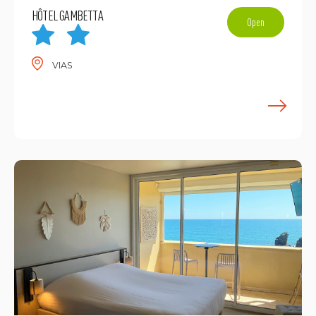
HÔTEL GAMBETTA
Open
VIAS
E