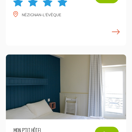
NÉZIGNAN-L'ÉVÊQUE
E
MON P'TIT HÔTEL