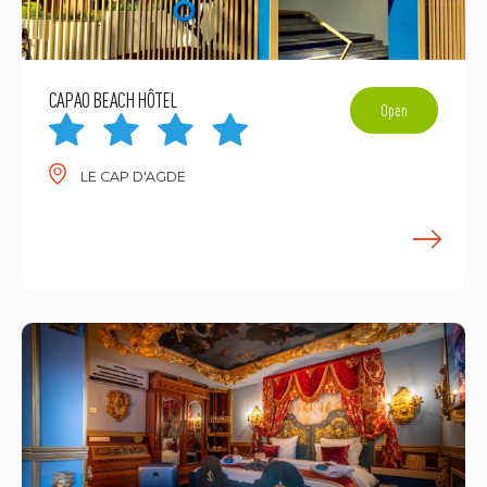
CAPAO BEACH HÔTEL
Open
LE CAP D'AGDE
E