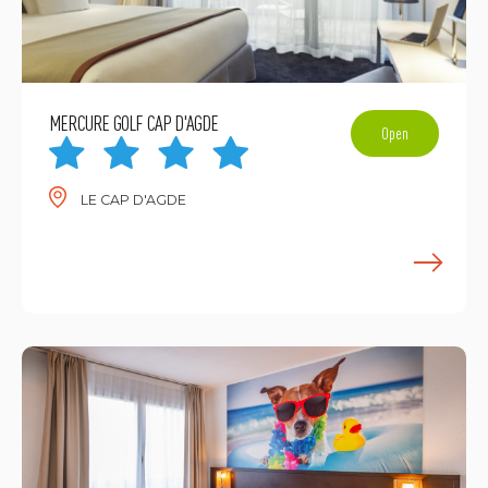
MERCURE GOLF CAP D'AGDE
Open
LE CAP D'AGDE
E