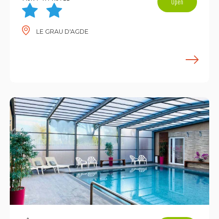
Open
LE GRAU D'AGDE
E