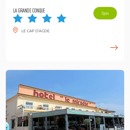
LA GRANDE CONQUE
Open
LE CAP D'AGDE
E