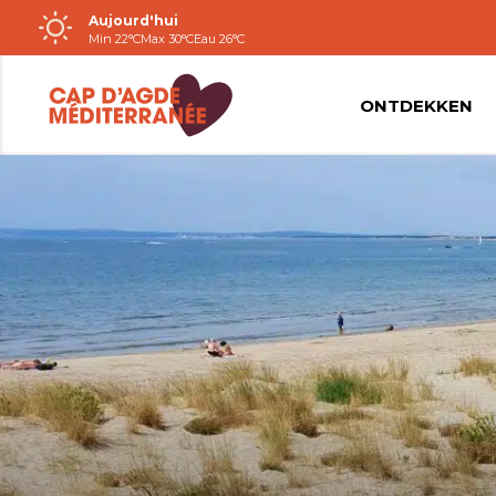
Aujourd'hui
Passer
Min 22°C
Max 30°C
Eau 26°C
au
contenu
ONTDEKKEN