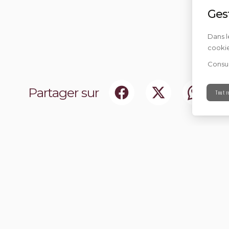
Ges
Dans l
cookie
Consul
Partager sur
Tout r
ociaux
Abonnez-vou
chir notre communauté.