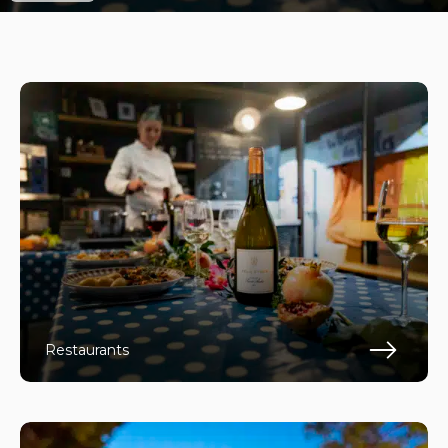
Restaurants
En s