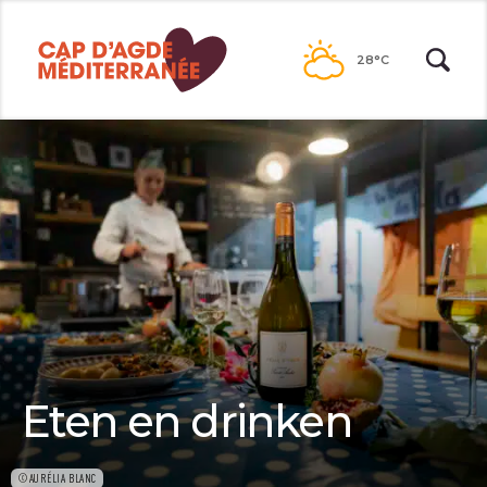
Passer
au
28°C
contenu
Eten en drinken
©AURÉLIA BLANC