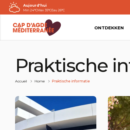
Aujourd'hui
Passer
Min 24°C
Max 35°C
Eau 26°C
au
contenu
ONTDEKKEN
Praktische i
Accueil
Home
Praktische informatie