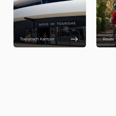
Toeristisch Kantoor
Route
En savoir