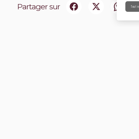
Partager sur
Tout r
ociaux
Abonnez-vou
chir notre communauté.