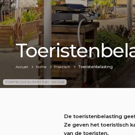
Toeristenbel
Accueil
Home
Praktisch
Toeristenbelasting
©CAMPING CLUB CALIFORNIE PLAGE - VIAS PLAGE
De toeristenbelasting gee
Ze geven het toeristisch 
van de toeristen.