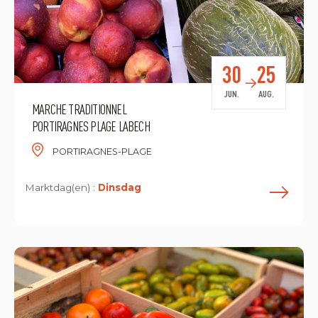
30
25
JUN.
AUG.
MARCHE TRADITIONNEL
PORTIRAGNES PLAGE LABECH
PORTIRAGNES-PLAGE
Marktdag(en) :
Dinsdag
L