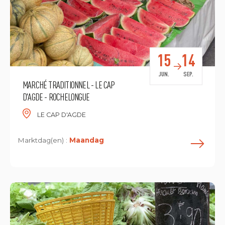
15
14
JUN.
SEP.
MARCHÉ TRADITIONNEL - LE CAP
D'AGDE - ROCHELONGUE
LE CAP D'AGDE
Marktdag(en) :
Maandag
L