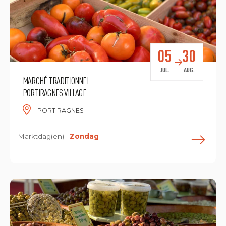
05
30
JUL.
AUG.
MARCHÉ TRADITIONNEL
PORTIRAGNES VILLAGE
PORTIRAGNES
Marktdag(en) :
Zondag
L