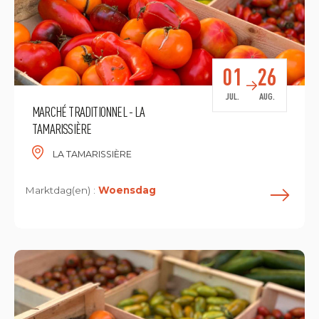
01
26
JUL.
AUG.
MARCHÉ TRADITIONNEL - LA
TAMARISSIÈRE
LA TAMARISSIÈRE
Marktdag(en) :
Woensdag
L