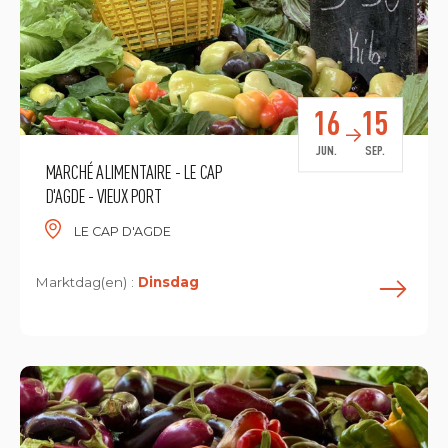
16
15
JUN.
SEP.
MARCHÉ ALIMENTAIRE - LE CAP
D'AGDE - VIEUX PORT
LE CAP D'AGDE
Marktdag(en) :
Dinsdag
L