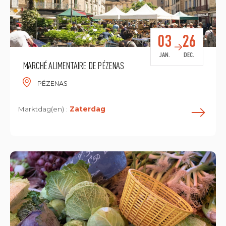
03
26
JAN.
DEC.
MARCHÉ ALIMENTAIRE DE PÉZENAS
PÉZENAS
Marktdag(en) :
Zaterdag
L