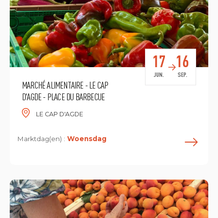
17
16
JUN.
SEP.
MARCHÉ ALIMENTAIRE - LE CAP
D'AGDE - PLACE DU BARBECUE
LE CAP D'AGDE
Marktdag(en) :
Woensdag
L