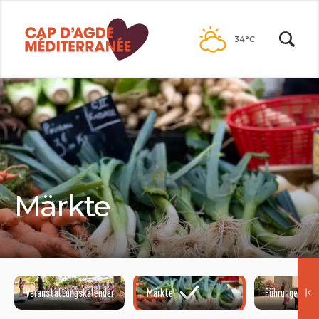
Naar
de
34°C
inhoud
Märkte
Veranstaltungskalender
Märkte
Führungenisit
@NATACHA DURRIEU