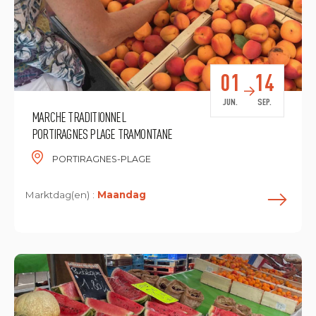
01
14
JUN.
SEP.
MARCHE TRADITIONNEL
PORTIRAGNES PLAGE TRAMONTANE
PORTIRAGNES-PLAGE
Marktdag(en) :
Maandag
L