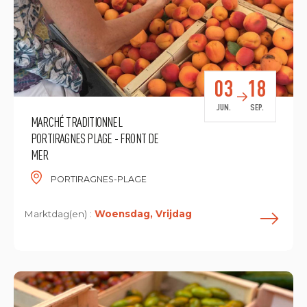
03
18
JUN.
SEP.
MARCHÉ TRADITIONNEL
PORTIRAGNES PLAGE - FRONT DE
MER
PORTIRAGNES-PLAGE
Marktdag(en) :
Woensdag, Vrijdag
L