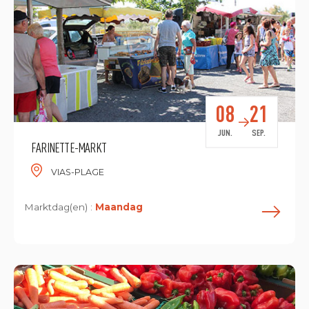
08
21
JUN.
SEP.
FARINETTE-MARKT
VIAS-PLAGE
Marktdag(en) :
Maandag
L