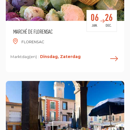
06
26
JAN.
DEC.
MARCHÉ DE FLORENSAC
FLORENSAC
Marktdag(en) :
Dinsdag, Zaterdag
L