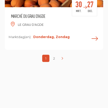
30
27
MRT.
DEC.
MARCHÉ DU GRAU D'AGDE
LE GRAU D'AGDE
Marktdag(en) :
Donderdag, Zondag
L
1
2