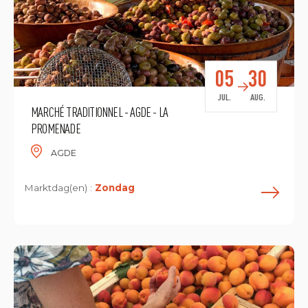
05
30
JUL.
AUG.
MARCHÉ TRADITIONNEL - AGDE - LA
PROMENADE
AGDE
Marktdag(en) :
Zondag
L