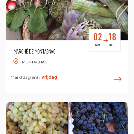
02
18
JAN.
DEC.
MARCHÉ DE MONTAGNAC
MONTAGNAC
Marktdag(en) :
Vrijdag
L