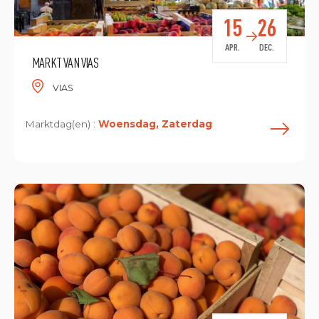
15
26
APR.
DEC.
MARKT VAN VIAS
VIAS
Marktdag(en) :
Woensdag, Zaterdag
L