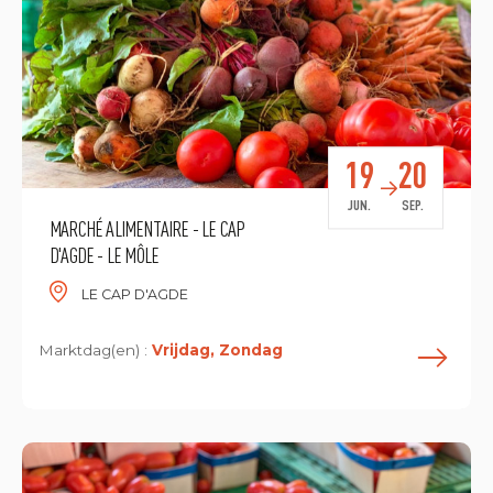
19
20
JUN.
SEP.
MARCHÉ ALIMENTAIRE - LE CAP
D'AGDE - LE MÔLE
LE CAP D'AGDE
Marktdag(en) :
Vrijdag, Zondag
L