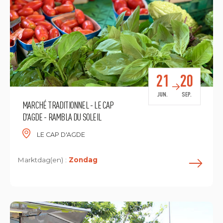
21
20
JUN.
SEP.
MARCHÉ TRADITIONNEL - LE CAP
D'AGDE - RAMBLA DU SOLEIL
LE CAP D'AGDE
Marktdag(en) :
Zondag
L