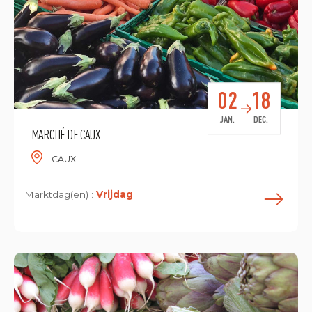
02
18
JAN.
DEC.
MARCHÉ DE CAUX
CAUX
Marktdag(en) :
Vrijdag
L