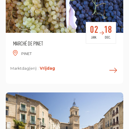
02
18
JAN.
DEC.
MARCHÉ DE PINET
PINET
Marktdag(en) :
Vrijdag
L