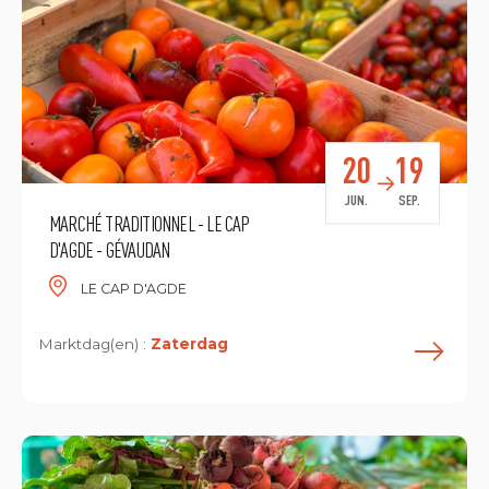
20
19
JUN.
SEP.
MARCHÉ TRADITIONNEL - LE CAP
D'AGDE - GÉVAUDAN
LE CAP D'AGDE
Marktdag(en) :
Zaterdag
L