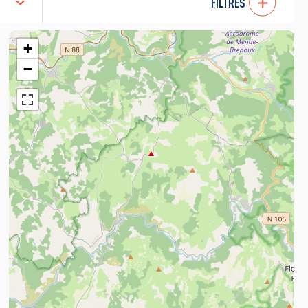
FILTRES
+
−