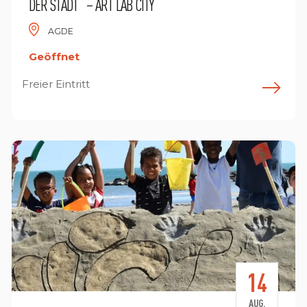
DER STADT“ – ART LAB CITY
AGDE
Geöffnet
Freier Eintritt
n savoir plus
E
14
AUG.