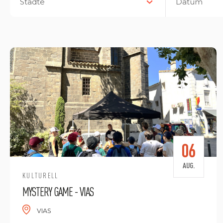
Städte
Datum
06
AUG.
KULTURELL
MYSTERY GAME - VIAS
VIAS