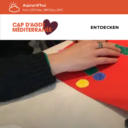
Aujourd'hui
Passer
Min 25°C
Max 38°C
Eau 26°C
au
contenu
ENTDECKEN