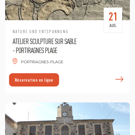
21
AUG.
NATURE UND ENTSPANNUNG
ATELIER SCULPTURE SUR SABLE
- PORTIRAGNES PLAGE
PORTIRAGNES-PLAGE
n savoir plus
E
Réservation en ligne