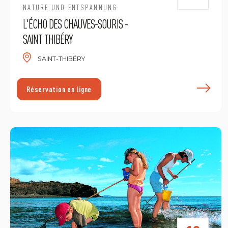
NATURE UND ENTSPANNUNG
L'ÉCHO DES CHAUVES-SOURIS -
SAINT THIBÉRY
SAINT-THIBÉRY
E
Réservation en ligne