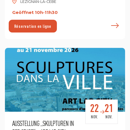
LÉZIGNAN-LA-CÈBE
Geöffnet 10h-11h30
n savoir plus
E
Réservation en ligne
22
21
NOV.
NOV.
AUSSTELLUNG „SKULPTUREN IN