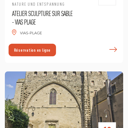
NATURE UND ENTSPANNUNG
ATELIER SCULPTURE SUR SABLE
- VIAS PLAGE
VIAS-PLAGE
n savoir plus
E
Réservation en ligne