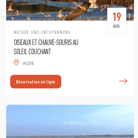
19
AUG.
NATURE UND ENTSPANNUNG
OISEAUX ET CHAUVE-SOURIS AU
SOLEIL COUCHANT
AGDE
E
Réservation en ligne