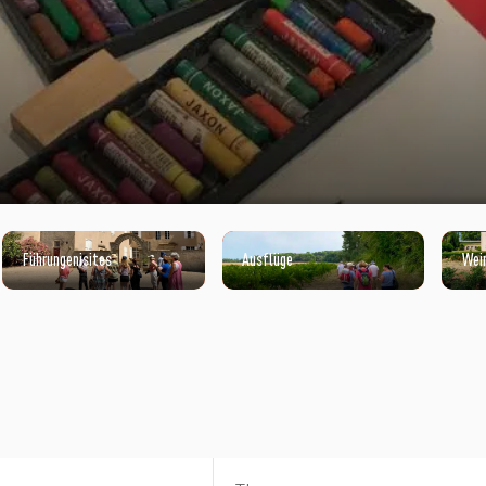
Führungenisites
Ausflüge
Wei