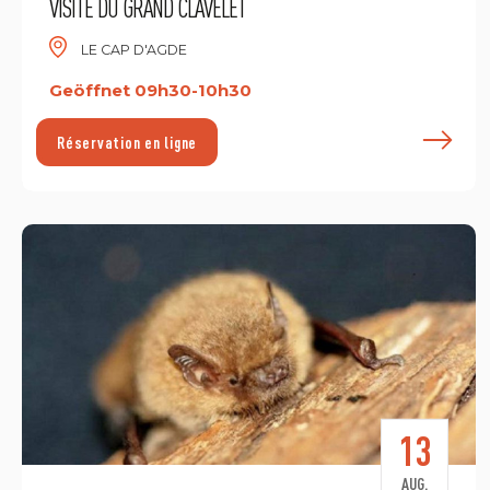
VISITE DU GRAND CLAVELET
LE CAP D'AGDE
Geöffnet 09h30-10h30
E
Réservation en ligne
13
AUG.