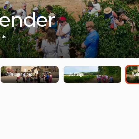
ender
nder
Führungenisites
Ausflüge
Wei