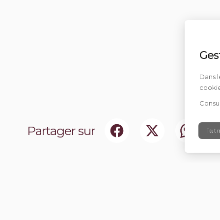
Ges
Dans l
cookie
Consul
Partager sur
Tout r
ociaux
Abonnez-vou