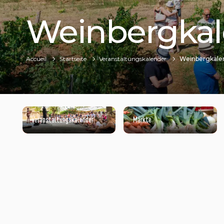
Weinbergkal
Accueil
Startseite
Veranstaltungskalender
Weinbergkale
Veranstaltungskalender
Märkte
SEIGNEURIE DE PEYRAT - DÉJEUNER DANS LES VIGNES - 2017 - CAP D'AGDE MÉDITERRANÉE / HENRI COMTE