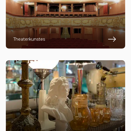
Theaterkunstes
Lee