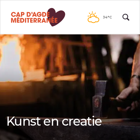
Naar
de
34°C
inhoud
Kunst en creatie