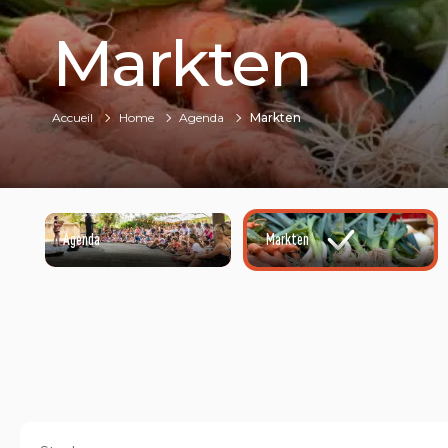
Markten
Accueil
Home
Agenda
Markten
Agenda
Markten
@NATACHA DURRIEU