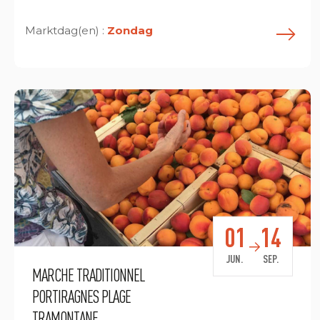
Marktdag(en) :
Zondag
E
01
14
JUN.
SEP.
MARCHE TRADITIONNEL
PORTIRAGNES PLAGE
TRAMONTANE