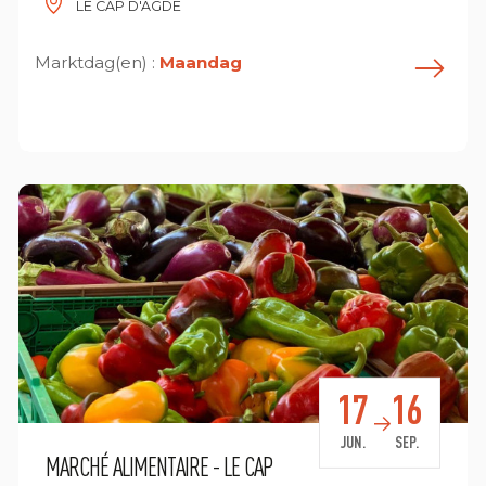
LE CAP D'AGDE
Marktdag(en) :
Maandag
E
n savoir plus
17
16
JUN.
SEP.
MARCHÉ ALIMENTAIRE - LE CAP