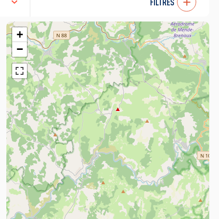
FILTRES
+
−