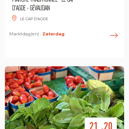
D'AGDE - GÉVAUDAN
LE CAP D'AGDE
Marktdag(en) :
Zaterdag
E
n savoir plus
21
20