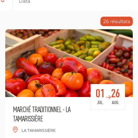
Data
26
résultats
01
26
JUL.
AUG.
MARCHÉ TRADITIONNEL - LA
TAMARISSIÈRE
LA TAMARISSIÈRE