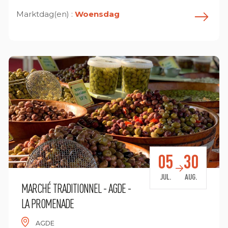
Marktdag(en) :
Woensdag
n savoir plus
E
05
30
JUL.
AUG.
MARCHÉ TRADITIONNEL - AGDE -
LA PROMENADE
AGDE