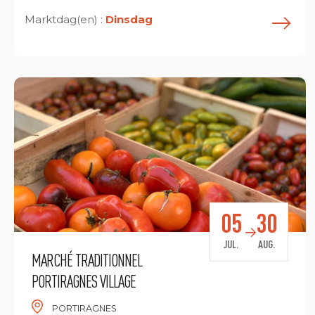
Marktdag(en) :
Dinsdag
E
05
30
JUL.
AUG.
MARCHÉ TRADITIONNEL
PORTIRAGNES VILLAGE
PORTIRAGNES