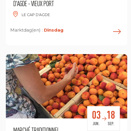
D'AGDE - VIEUX PORT
LE CAP D'AGDE
Marktdag(en) :
Dinsdag
E
03
18
JUN.
SEP.
MARCHÉ TRADITIONNEL