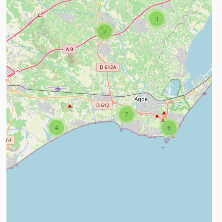
3
2
n savoir plus
7
4
6