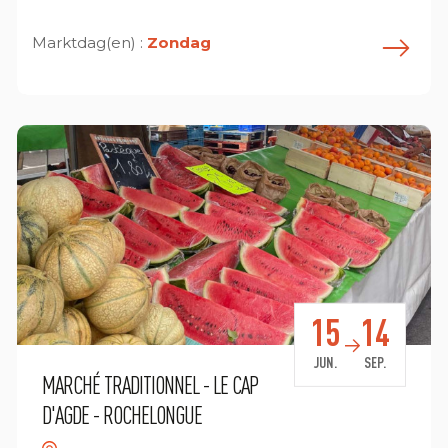
Marktdag(en) :
Zondag
n savoir plus
E
15
14
JUN.
SEP.
MARCHÉ TRADITIONNEL - LE CAP
D'AGDE - ROCHELONGUE