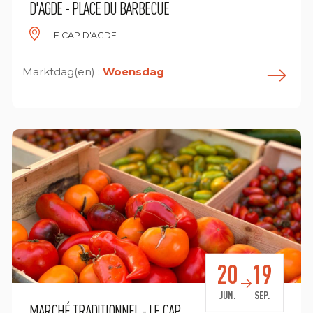
D'AGDE - PLACE DU BARBECUE
LE CAP D'AGDE
Marktdag(en) :
Woensdag
n savoir plus
E
20
19
JUN.
SEP.
MARCHÉ TRADITIONNEL - LE CAP