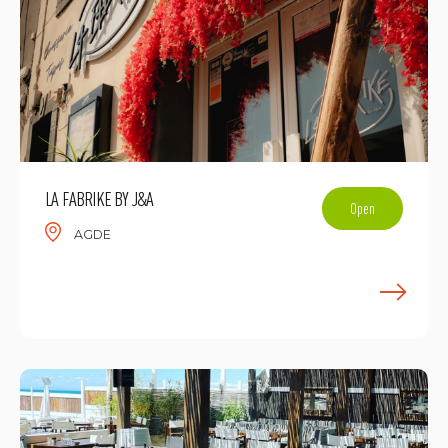
LA FABRIKE BY J&A
Open
AGDE
E