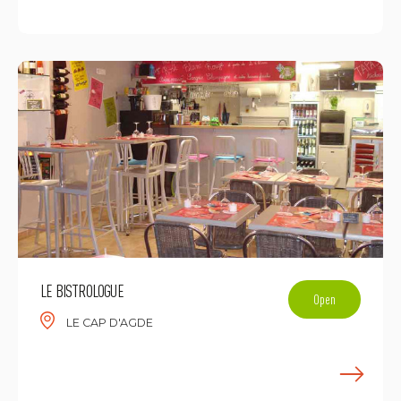
E
LE BISTROLOGUE
Open
LE CAP D'AGDE
E