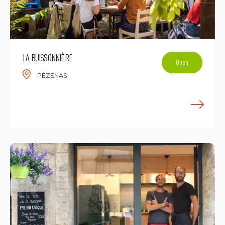
LA BUISSONNIÈRE
Open
PÉZENAS
E