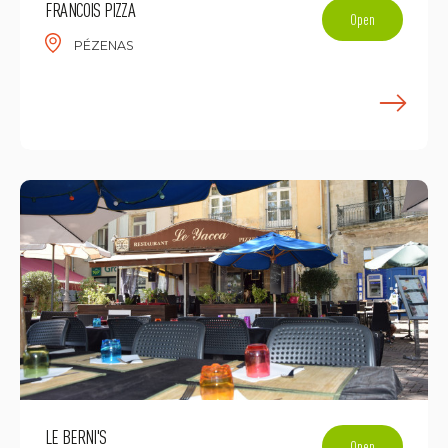
FRANCOIS PIZZA
Open
PÉZENAS
E
LE BERNI'S
Open