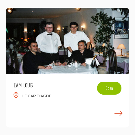
L'AMI LOUIS
Open
LE CAP D'AGDE
E