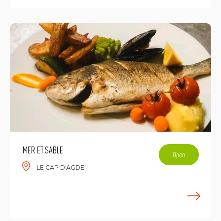
MER ET SABLE
Open
LE CAP D'AGDE
E