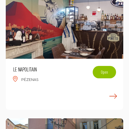
LE NAPOLITAIN
Open
PÉZENAS
E