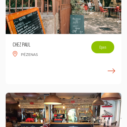
CHEZ PAUL
Open
PÉZENAS
E