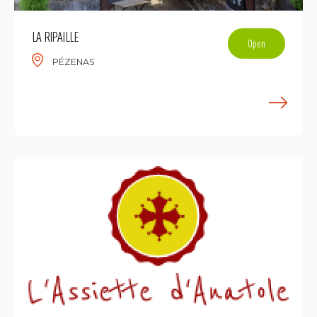
LA RIPAILLE
Open
PÉZENAS
E