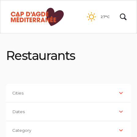
Passer
au
27°C
contenu
Restaurants
Cities
Dates
Category