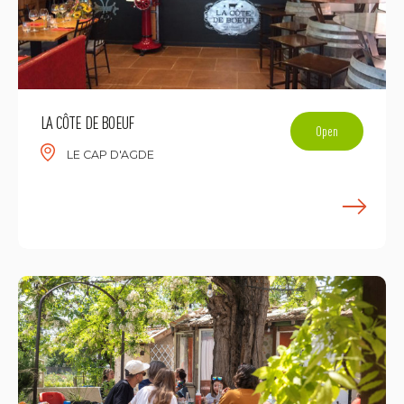
LA CÔTE DE BOEUF
Open
LE CAP D'AGDE
E