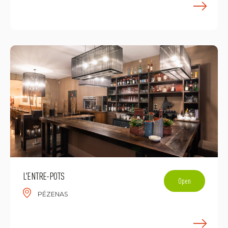
E
L'ENTRE-POTS
Open
PÉZENAS