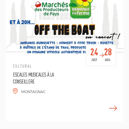
24
28
JULY
AUG.
CULTURAL
ESCALES MUSICALES À LA
CONSEILLERE
MONTAGNAC
E