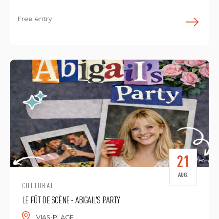
Free entry
E
21
AUG.
CULTURAL
LE FÛT DE SCÈNE - ABIGAIL'S PARTY
VIAS-PLAGE