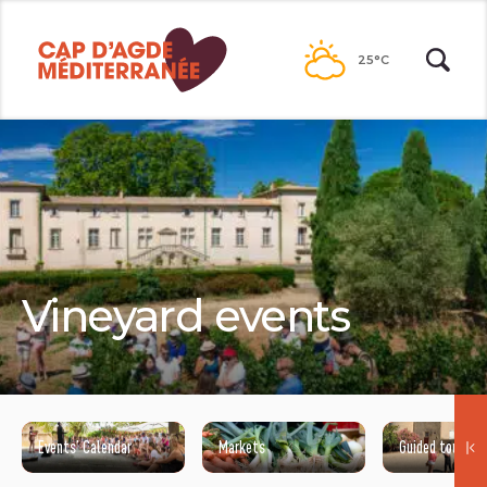
Passer
au
25°C
contenu
Vineyard events
Events’ Calendar
Markets
Guided tours
SEIGNEURIE DE PEYRAT - DÉJEUNER DANS LES VIGNES - 2017 - CAP D'AGDE MÉDITERRANÉE / HENRI COMTE