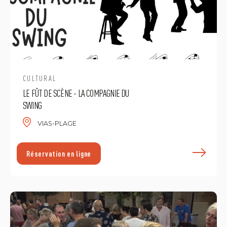
CULTURAL
LE FÛT DE SCÈNE - LA COMPAGNIE DU
SWING
VIAS-PLAGE
E
Réservation en ligne