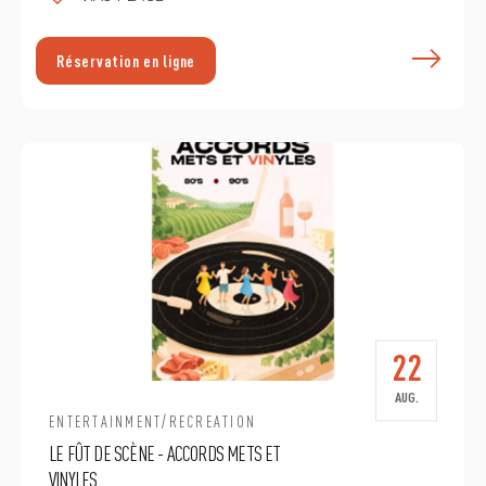
E
Réservation en ligne
22
AUG.
ENTERTAINMENT/RECREATION
LE FÛT DE SCÈNE - ACCORDS METS ET
VINYLES