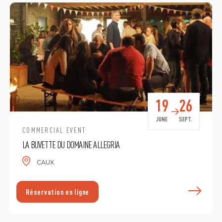
19
26
JUNE
SEPT.
COMMERCIAL EVENT
LA BUVETTE DU DOMAINE ALLEGRIA
CAUX
E
Réservation en ligne