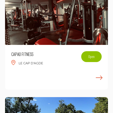
CAPAO FITNESS
Open
LE CAP D'AGDE
E