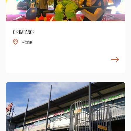
CIRKADANCE
AGDE
E