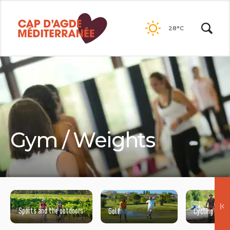
Passer
au
28°C
contenu
Gym / Weights
Sports and the outdoors
Golf
Cycling
©ADOBESTOCK