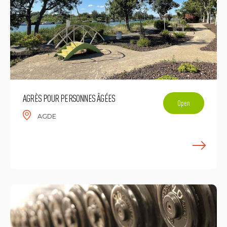
AGRÈS POUR PERSONNES ÂGÉES
Open
AGDE
E