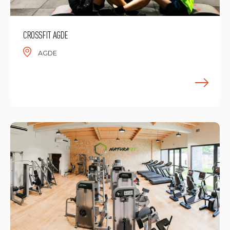
CROSSFIT AGDE
AGDE
E