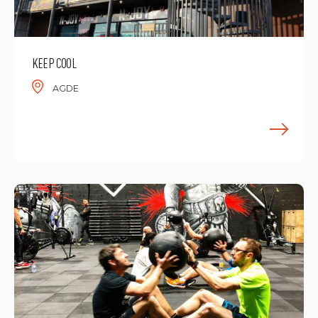
KEEP COOL
AGDE
E