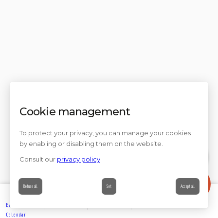
Cookie management
To protect your privacy, you can manage your cookies
by enabling or disabling them on the website.
Consult our
privacy policy
Contact
Refuse all
Set
Accept all
Events’
Book
Information
Contact
Calendar