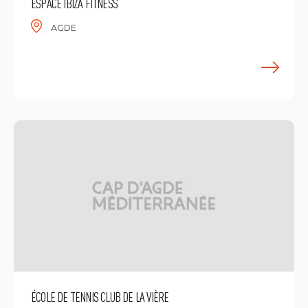
ESPACE IBIZA FITNESS
AGDE
E
ÉCOLE DE TENNIS CLUB DE LA VIÈRE