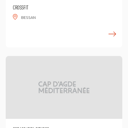
CROSSFIT
BESSAN
E