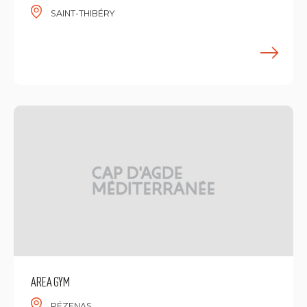
SAINT-THIBÉRY
E
AREA GYM
PÉZENAS