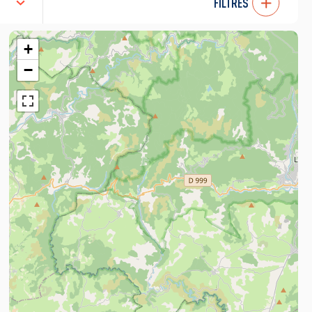
FILTRES
+
−