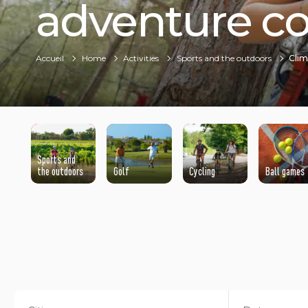
adventure c
Accueil
Home
Activities
Sports and the outdoors
Clim
Sports and
the outdoors
Golf
Cycling
Ball games
©ADOBESTOCK