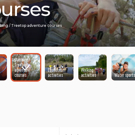
ourses
bing / Treetop adventure courses
Climbing /
Treetop
adventure
Equestrian
Walking
courses
activities
activities
Water sport