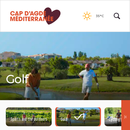
Passer
au
35°C
contenu
Golf
Sports and the outdoors
Golf
Cycling
©MEAUXSOONE