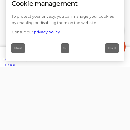
Cookie management
To protect your privacy, you can manage your cookies
by enabling or disabling them on the website.
Consult our
privacy policy
Contact
Refuse all
Set
Accept all
Events’
Book
Information
Contact
Calendar
EXPLORE
Partager sur
Suivez-nous sur les réseaux sociaux
ACCOMMODATION
Rejoignez-nous sur les réseaux sociaux et venez enrichir