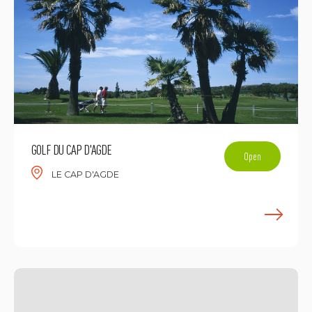
GOLF DU CAP D'AGDE
Open
LE CAP D'AGDE
E