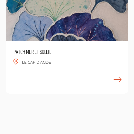
PATCH MER ET SOLEIL
LE CAP D'AGDE
E