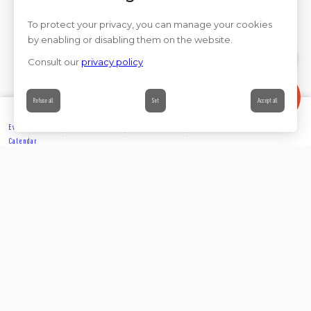
To protect your privacy, you can manage your cookies
by enabling or disabling them on the website.
Consult our
privacy policy
Contact
Refuse all
Set
Accept all
Events’
Book
Information
Contact
Calendar
EXPLORE
Partager sur
Suivez-nous sur les réseaux sociaux
ACCOMMODATION
Rejoignez-nous sur les réseaux sociaux et venez enrichir
notre communauté.