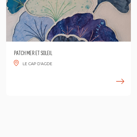
PATCH MER ET SOLEIL
LE CAP D'AGDE
E