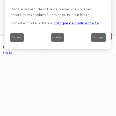
Dans le respect de votre vie privée, vous pouvez
contrôler les cookies à activer ou non sur le site.
Consulter notre politique
politique de confidentialité
Contact
Tout refuser
Paramétrer
Tout accepter
Events’
Book
Information
Contact
Calendar
EXPLORE
Partager sur
Suivez-nous sur les réseaux sociaux
ACCOMMODATION
Rejoignez-nous sur les réseaux sociaux et venez enrichir
notre communauté.