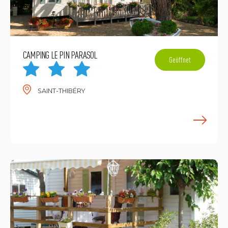
CAMPING LE PIN PARASOL
Geöffnet
SAINT-THIBÉRY
M