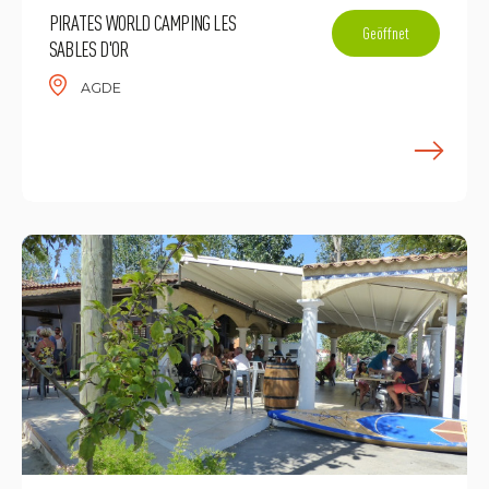
PIRATES WORLD CAMPING LES
Geöffnet
SABLES D'OR
AGDE
M