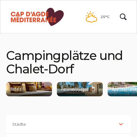
Zum
Inhalt
25°C
Campingplätze und
Chalet-Dorf
Hotels
Ferienwohnungen
Apartmentanla
Städte