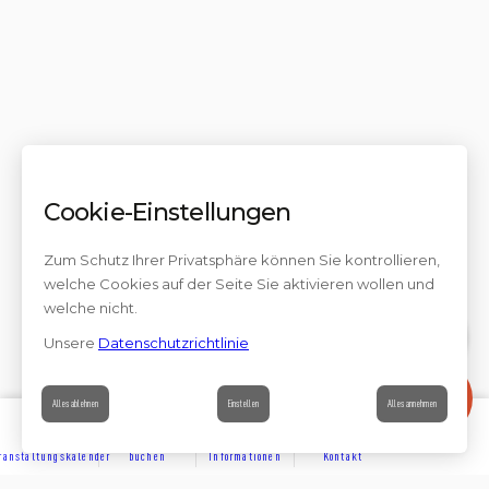
Cookie-Einstellungen
Zum Schutz Ihrer Privatsphäre können Sie kontrollieren,
welche Cookies auf der Seite Sie aktivieren wollen und
welche nicht.
Unsere
Datenschutzrichtlinie
Kontakt
Alles ablehnen
Einstellen
Alles annehmen
ranstaltungskalender
buchen
Informationen
Kontakt