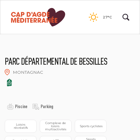
Passer
au
27°C
contenu
PARC DÉPARTEMENTAL DE BESSILLES
MONTAGNAC
©NATACHA DURRIEU
Piscine
Parking
 Complexe de 
 Loisirs 
loisirs 
 Sports cyclistes
récréatifs
multiactivités
 Sports 