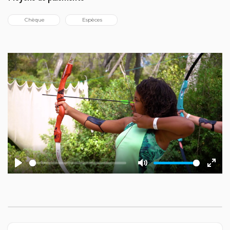
 Chèque
 Espèces
Play
Mute
Ente
fulls