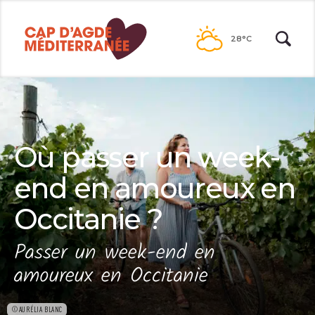
Passer
au
28°C
contenu
Où passer un week-
end en amoureux en
Occitanie ?
Passer un week-end en
amoureux en Occitanie
©AURÉLIA BLANC