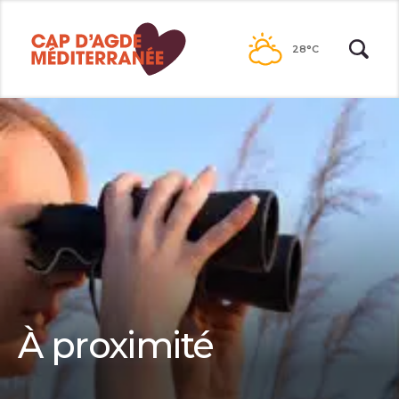
Passer
au
28°C
contenu
À proximité