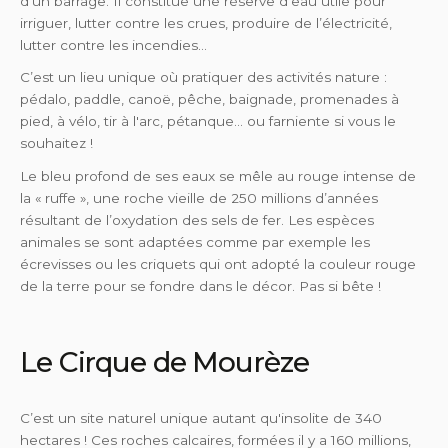
d’un barrage. Il constitue une réserve d’eau utile pour
irriguer, lutter contre les crues, produire de l’électricité,
lutter contre les incendies...
C’est un lieu unique où pratiquer des activités nature :
pédalo, paddle, canoë, pêche, baignade, promenades à
pied, à vélo, tir à l'arc, pétanque… ou farniente si vous le
souhaitez !
Le bleu profond de ses eaux se mêle au rouge intense de
la « ruffe », une roche vieille de 250 millions d’années
résultant de l’oxydation des sels de fer. Les espèces
animales se sont adaptées comme par exemple les
écrevisses ou les criquets qui ont adopté la couleur rouge
de la terre pour se fondre dans le décor. Pas si bête !
Le Cirque de Mourèze
C’est un site naturel unique autant qu'insolite de 340
hectares ! Ces roches calcaires, formées il y a 160 millions,