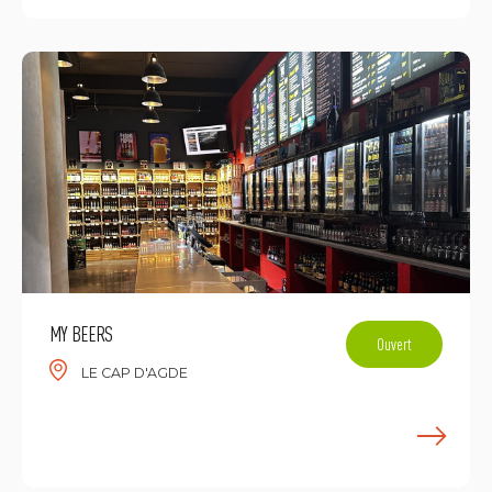
MY BEERS
Ouvert
LE CAP D'AGDE
E