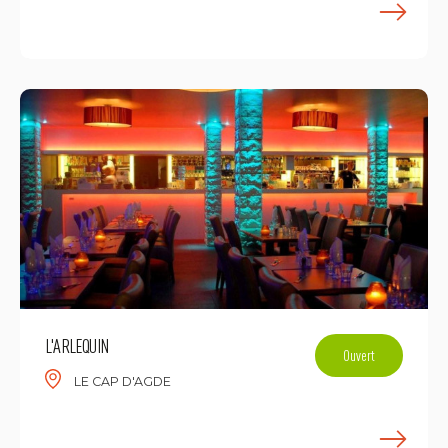
E
L'ARLEQUIN
Ouvert
LE CAP D'AGDE