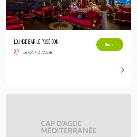
LOUNGE BAR LE POSÉÏDON
Ouvert
LE CAP D'AGDE
E