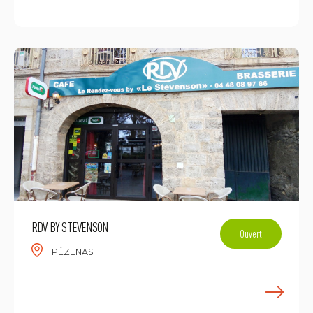
E
RDV BY STEVENSON
Ouvert
PÉZENAS
E