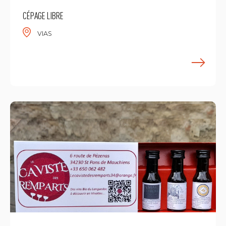
CÉPAGE LIBRE
VIAS
E