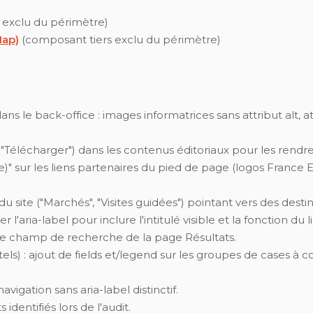
 exclu du périmètre)
Map)
(composant tiers exclu du périmètre)
ans le back-office : images informatrices sans attribut alt, 
", "Télécharger") dans les contenus éditoriaux pour les rendr
)" sur les liens partenaires du pied de page (logos France 
u site ("Marchés", "Visites guidées") pointant vers des destin
l'aria-label pour inclure l'intitulé visible et la fonction du
r le champ de recherche de la page Résultats.
s) : ajout de fields et/legend sur les groupes de cases à coc
igation sans aria-label distinctif.
identifiés lors de l'audit.