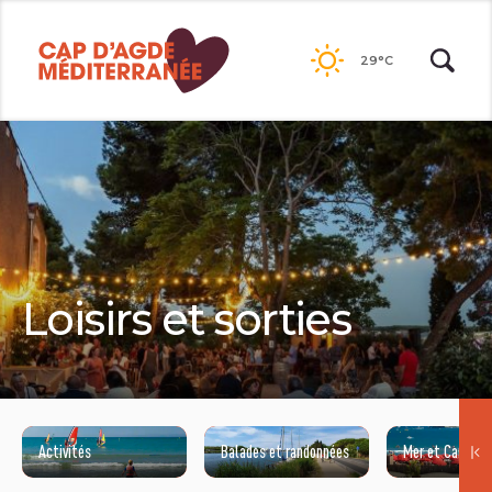
Passer
au
29°C
contenu
Loisirs et sorties
Activités
Balades et randonnées
Mer et Canal du
©AURÉLIA BLANC