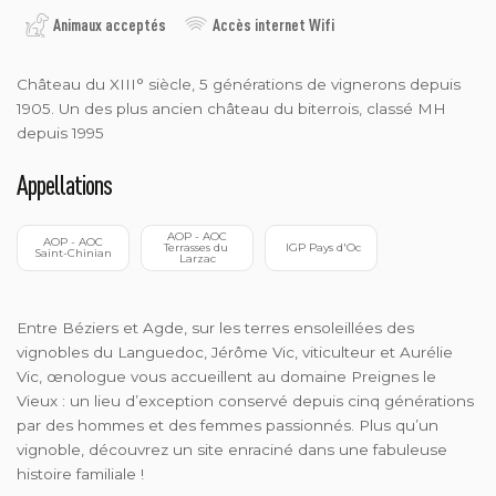
Animaux acceptés
Accès internet Wifi
Château du XIII° siècle, 5 générations de vignerons depuis
1905. Un des plus ancien château du biterrois, classé MH
depuis 1995
Appellations
 AOP - AOC 
 AOP - AOC 
Terrasses du 
 IGP Pays d'Oc
Saint-Chinian
Larzac
Entre Béziers et Agde, sur les terres ensoleillées des
vignobles du Languedoc, Jérôme Vic, viticulteur et Aurélie
Vic, œnologue vous accueillent au domaine Preignes le
Vieux : un lieu d’exception conservé depuis cinq générations
par des hommes et des femmes passionnés. Plus qu’un
vignoble, découvrez un site enraciné dans une fabuleuse
histoire familiale !