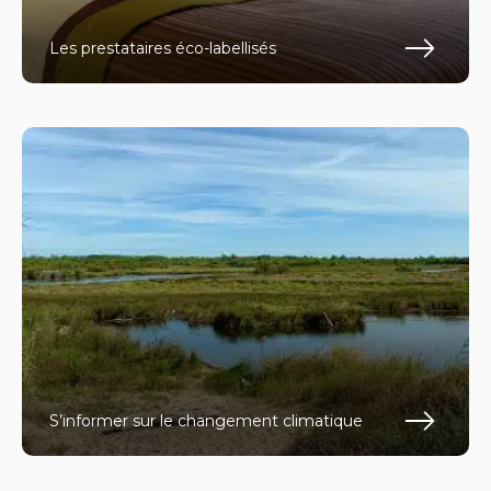
Les prestataires éco-labellisés
En s
S’informer sur le changement climatique
En s