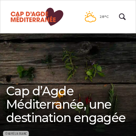
Passer
au
28°C
contenu
Cap d’Agde
Méditerranée, une
destination engagée
©AURÉLIA BLANC