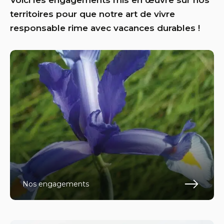
Voici les engagements mis en œuvre sur nos
territoires pour que notre art de vivre
responsable rime avec vacances durables !
Nos engagements
En s