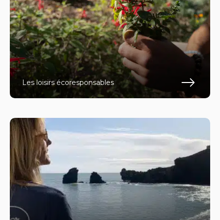
Les loisirs écoresponsables
En s