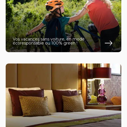
Vos vacances sans voiture, en mode
écoresponsable ou 100% green !
En s