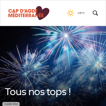
Passer
au
28°C
contenu
Tous nos tops !
©ADOBE STOCK