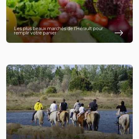
Les plus beaux marchés de l’Hérault pour
remplir votre panier
En s