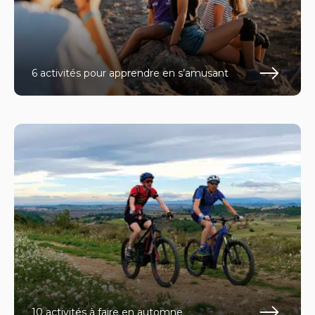
6 activités pour apprendre en s’amusant
En s
10 activités à faire en automne