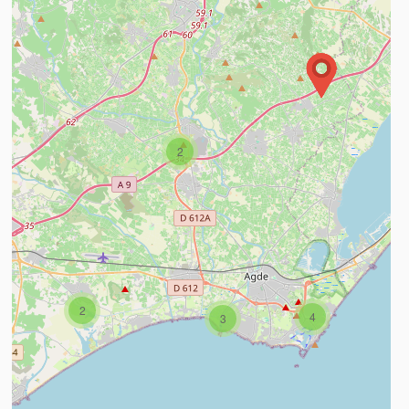
ees meer
2
2
4
3