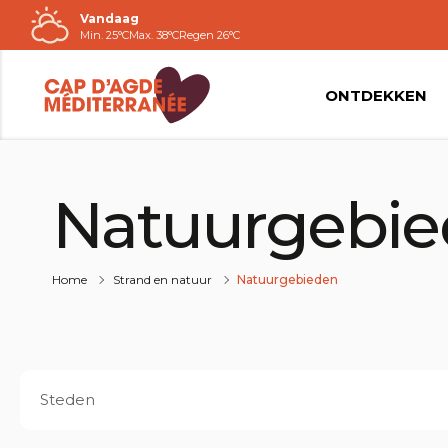
Vandaag
Naar
Min. 25°C
Max. 38°C
Regen 26°C
de
inhoud
ONTDEKKEN
Natuurgebi
Home
Strand en natuur
Natuurgebieden
Steden