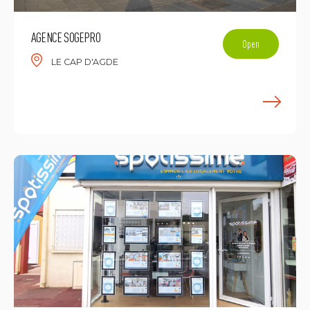
AGENCE SOGEPRO
Open
LE CAP D'AGDE
L