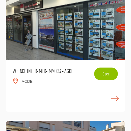
AGENCE INTER-MED-IMMO 34 - AGDE
Open
AGDE
L