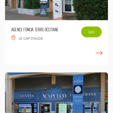
AGENCE FONCIA TERRE OCCITANE
Open
LE CAP D'AGDE
L