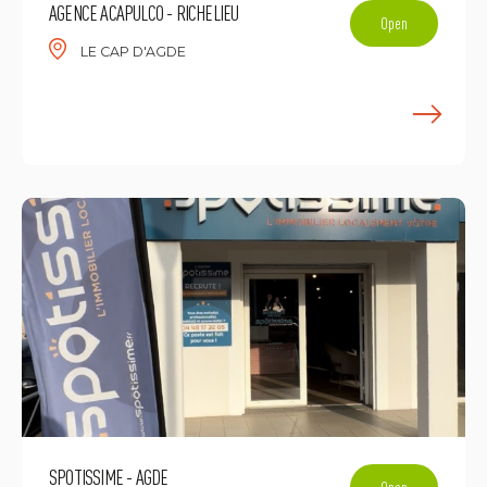
AGENCE ACAPULCO - RICHELIEU
Open
LE CAP D'AGDE
L
SPOTISSIME - AGDE