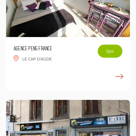
AGENCE PENG FRANCE
Open
LE CAP D'AGDE
L