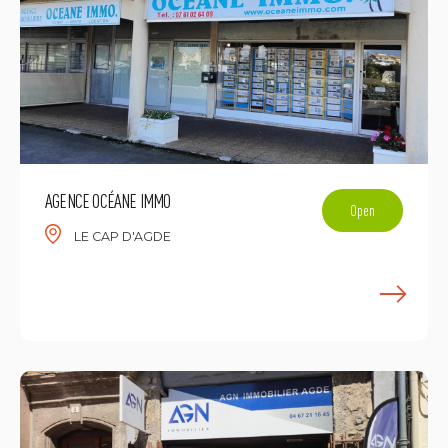
AGENCE OCÉANE IMMO
Open
LE CAP D'AGDE
L