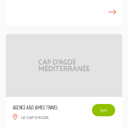
L
AGENCE A&D JAMES TRAVEL
Open
LE CAP D'AGDE