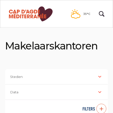
Naar
de
35°C
inhoud
Makelaarskantoren
Steden
Data
FILTERS