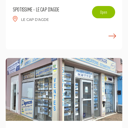
SPOTISSIME - LE CAP D'AGDE
Open
LE CAP D'AGDE
L