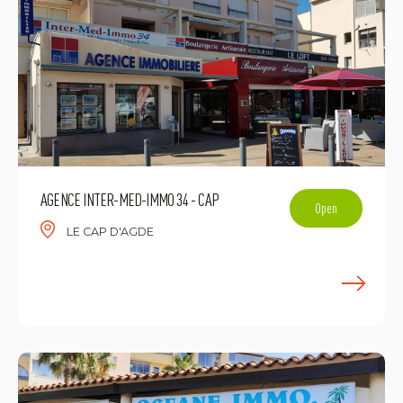
AGENCE INTER-MED-IMMO 34 - CAP
Open
LE CAP D'AGDE
L