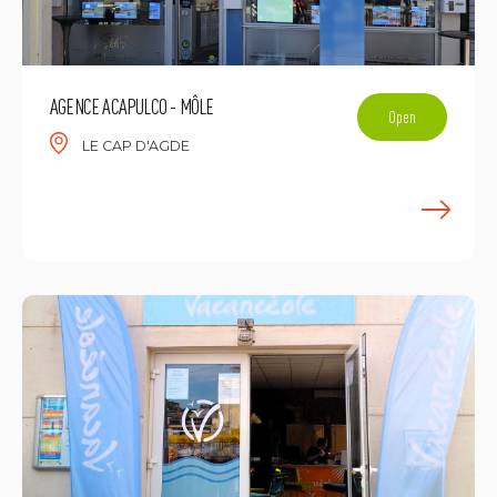
AGENCE ACAPULCO - MÔLE
Open
LE CAP D'AGDE
L