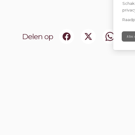
Schake
privac
Raadp
Delen op
Alles 
Schrijf je i
aan onze community.