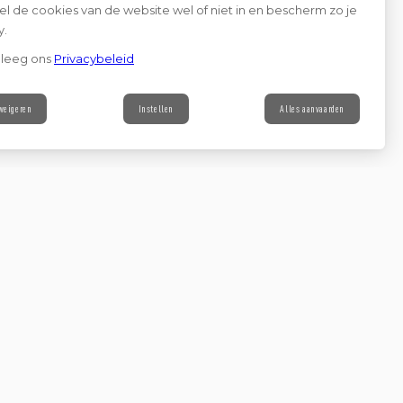
l de cookies van de website wel of niet in en bescherm zo je
y.
leeg ons
Privacybeleid
weigeren
Instellen
Alles aanvaarden
Contact
n voor de nieuwsbrief
Ga verder