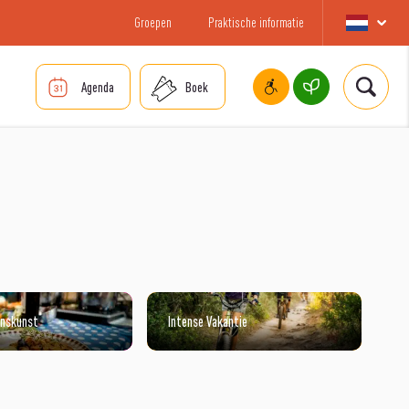
Groepen
Praktische informatie
Agenda
Boek
enskunst
Intense Vakantie