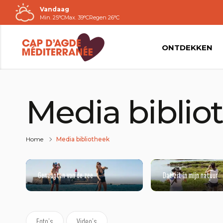
Vandaag
Naar
Min. 25°C
Max. 39°C
Regen 26°C
de
inhoud
ONTDEKKEN
Media biblio
Home
Media bibliotheek
Geneugten van de zee
Dat zit in mijn natuur
Foto’s
Video’s