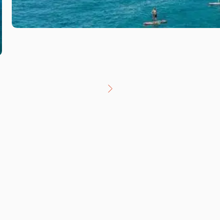
©Henri Comte
voir.page.suivante | wwp-ne