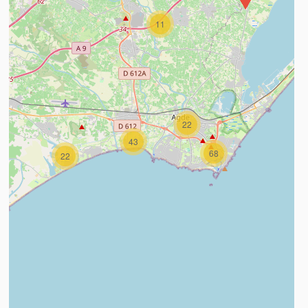
11
22
43
68
22
n savoir plus