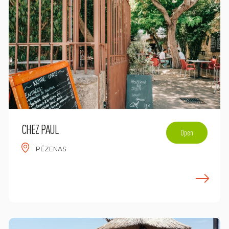
CHEZ PAUL
Open
PÉZENAS
n savoir plus
E