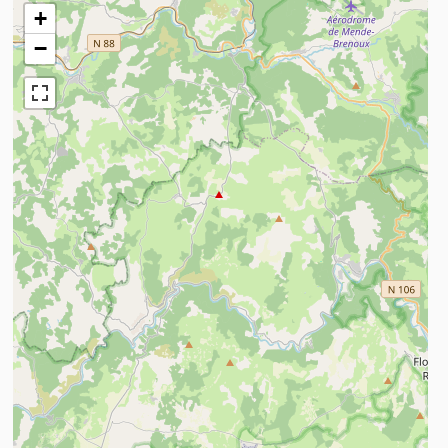
+
−
n savoir plus