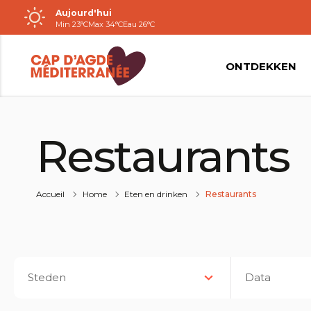
Aujourd'hui
Passer
Min 23°C
Max 34°C
Eau 26°C
au
contenu
ONTDEKKEN
Restaurants
Accueil
Home
Eten en drinken
Restaurants
Steden
Data