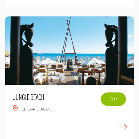
JUNGLE BEACH
Open
LE CAP D'AGDE
n savoir plus
E