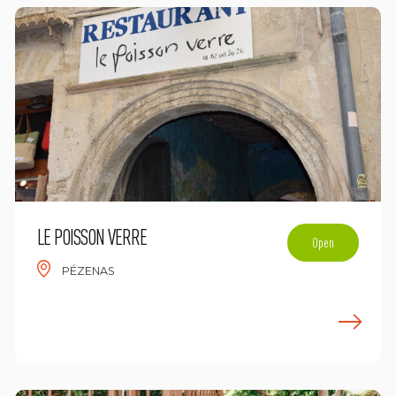
LE POISSON VERRE
Open
PÉZENAS
n savoir plus
E