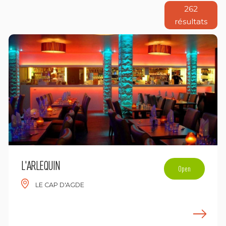
262
résultats
L'ARLEQUIN
Open
LE CAP D'AGDE
n savoir plus
E