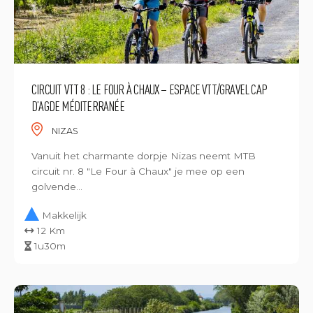
CIRCUIT VTT 8 : LE FOUR À CHAUX – ESPACE VTT/GRAVEL CAP
D’AGDE MÉDITERRANÉE
NIZAS
Vanuit het charmante dorpje Nizas neemt MTB
circuit nr. 8 "Le Four à Chaux" je mee op een
golvende...
Makkelijk
12 Km
1u30m