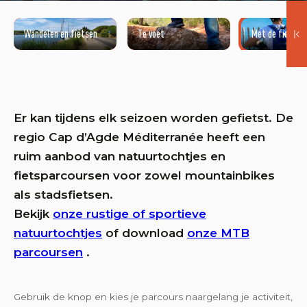
Wandelen en fietsen
Te voet
Met de fiets
©NATACHA DURRIEU
Er kan tijdens elk seizoen worden gefietst. De
regio Cap d’Agde Méditerranée heeft een
ruim aanbod van natuurtochtjes en
fietsparcoursen voor zowel mountainbikes
als stadsfietsen.
Bekijk
onze rustige of sportieve
natuurtochtjes
of download
onze MTB
parcoursen
.
Gebruik de knop en kies je parcours naargelang je activiteit,