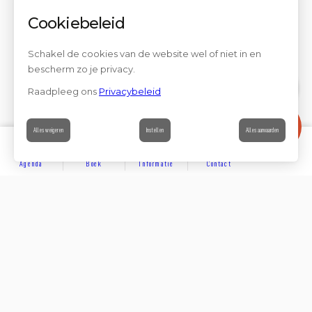
Cookiebeleid
Schakel de cookies van de website wel of niet in en
bescherm zo je privacy.
Raadpleeg ons
Privacybeleid
Contact
Alles weigeren
Instellen
Alles aanvaarden
Agenda
Boek
Informatie
Contact
ONTDEKKEN
Delen op
Volg ons op social media
ACCOMMODATIE