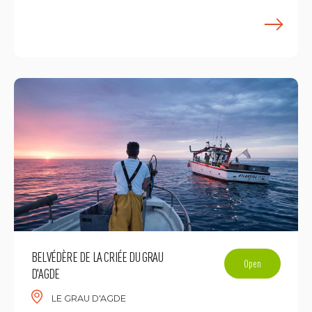
E
BELVÉDÈRE DE LA CRIÉE DU GRAU
Open
D'AGDE
LE GRAU D'AGDE