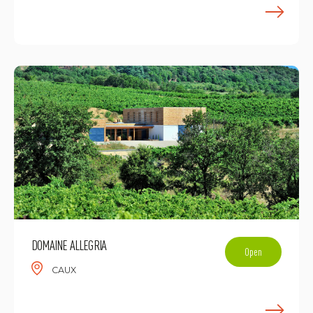
E
DOMAINE ALLEGRIA
Open
CAUX