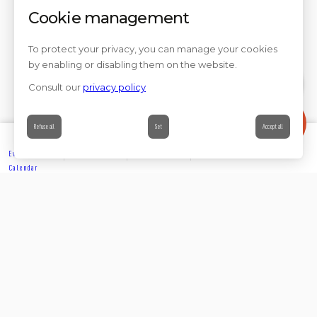
Cookie management
To protect your privacy, you can manage your cookies
by enabling or disabling them on the website.
Consult our
privacy policy
Contact
Refuse all
Set
Accept all
Events’
Book
Information
Contact
Calendar
EXPLORE
Partager sur
Suivez-nous sur les réseaux sociaux
ACCOMMODATION