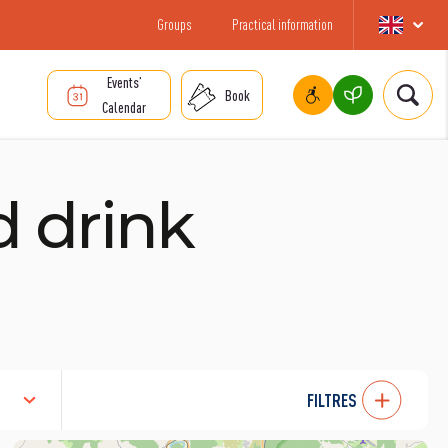
Groups
Practical information
Events’
Book
Calendar
d drink
FILTRES