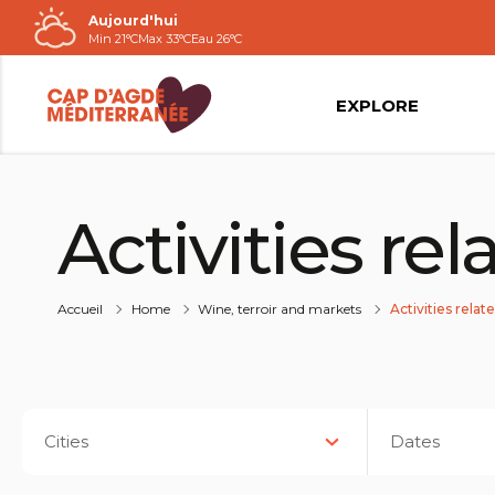
Aujourd'hui
Passer
Min 21°C
Max 33°C
Eau 26°C
au
contenu
EXPLORE
Activities re
Accueil
Home
Wine, terroir and markets
Activities relat
Cities
Dates