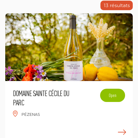
13
résultats
DOMAINE SAINTE CÉCILE DU
Open
PARC
PÉZENAS
n savoir plus
E