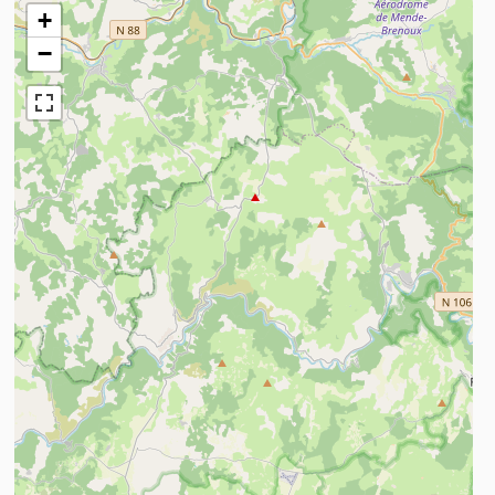
+
−
n savoir plus