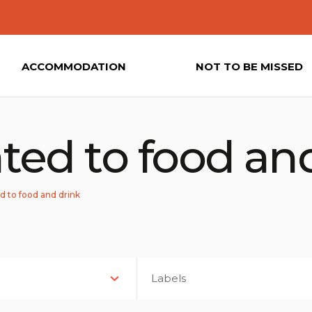
ACCOMMODATION
NOT TO BE MISSED
lated to food an
ed to food and drink
Labels