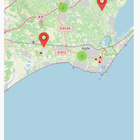
2
2
n savoir plus