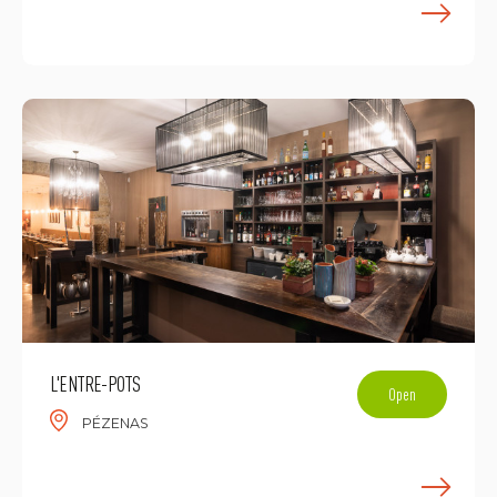
E
L'ENTRE-POTS
Open
PÉZENAS