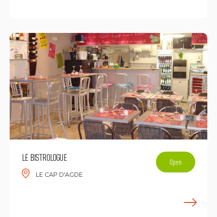
E
LE BISTROLOGUE
Open
LE CAP D'AGDE
E