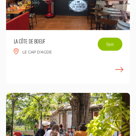
LA CÔTE DE BOEUF
Open
LE CAP D'AGDE
E