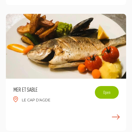
MER ET SABLE
Open
LE CAP D'AGDE
E