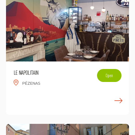
LE NAPOLITAIN
Open
PÉZENAS
E