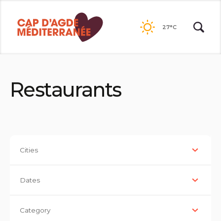
Passer
au
27°C
contenu
Restaurants
Cities
Dates
Category