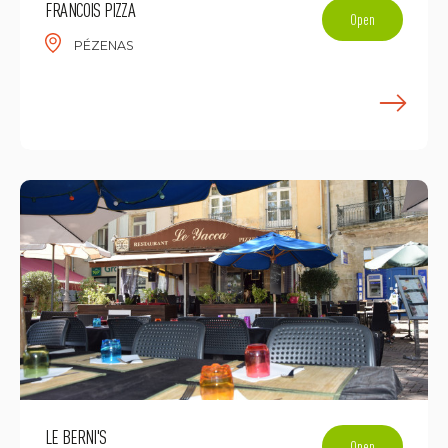
FRANCOIS PIZZA
Open
PÉZENAS
E
LE BERNI'S
Open