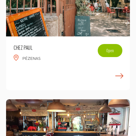
CHEZ PAUL
Open
PÉZENAS
E