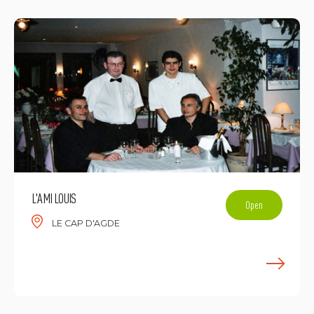
L'AMI LOUIS
Open
LE CAP D'AGDE
E