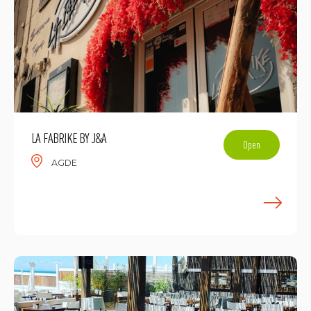
LA FABRIKE BY J&A
Open
AGDE
E