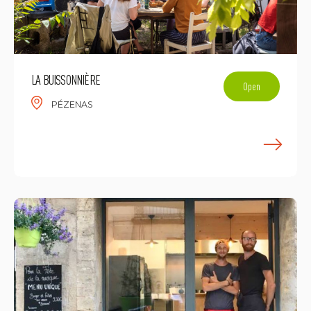
LA BUISSONNIÈRE
Open
PÉZENAS
E