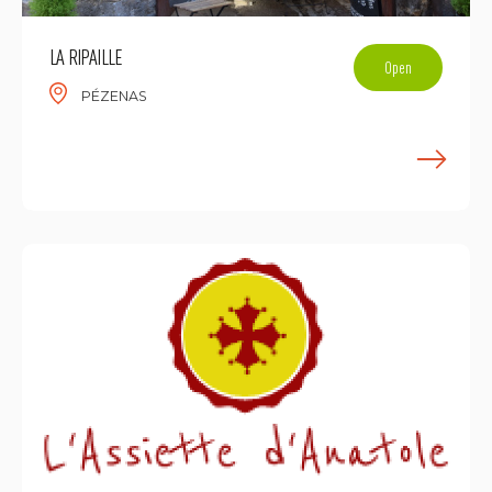
LA RIPAILLE
Open
PÉZENAS
E