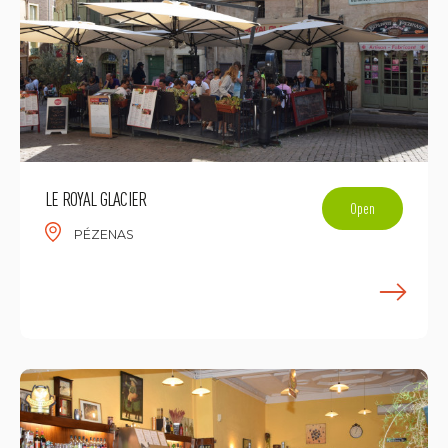
LE ROYAL GLACIER
Open
PÉZENAS
E