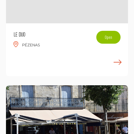
LE DUO
Open
PÉZENAS
E