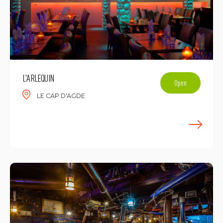
L'ARLEQUIN
Open
LE CAP D'AGDE
E