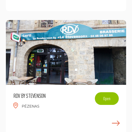
E
RDV BY STEVENSON
Open
PÉZENAS
E