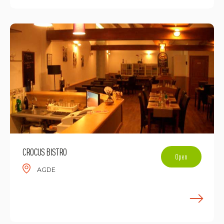
CROCUS BISTRO
Open
AGDE
E