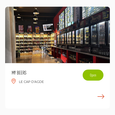
MY BEERS
Open
LE CAP D'AGDE
E