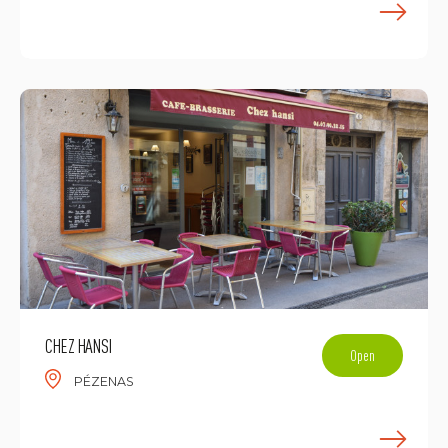
E
CHEZ HANSI
Open
PÉZENAS