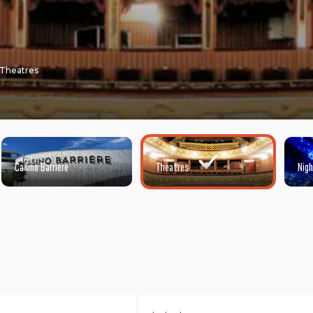
Theatres
Casino Barrière
Theatres
Nig