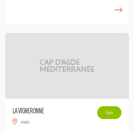
n savoir plus
E
LA VIGNERONNE
Open
VIAS