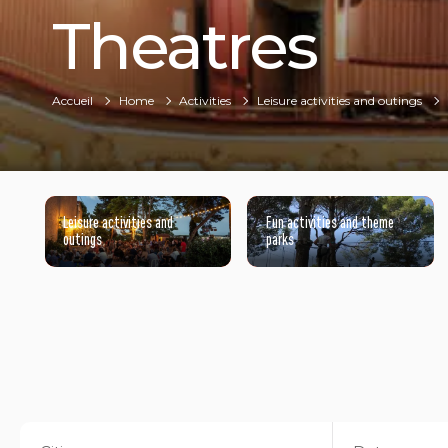
Theatres
Accueil
Home
Activities
Leisure activities and outings
Leisure activities and
Fun activities and theme
outings
parks
©©PHILIPPE LAGARDE