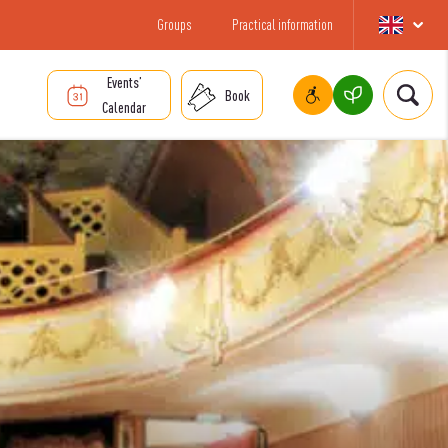
Groups
Practical information
Events’
Book
Calendar