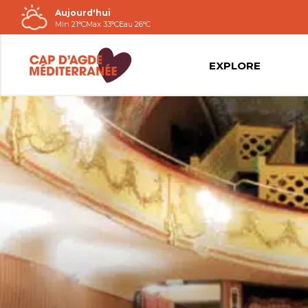
Aujourd'hui
Passer
Min 21°C
Max 33°C
Eau 26°C
au
contenu
EXPLORE