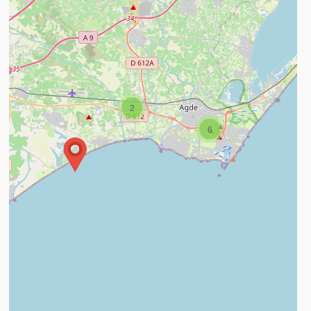
n savoir plus
2
6