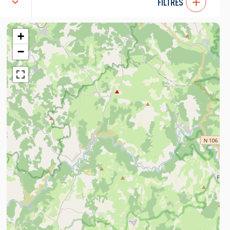
FILTRES
+
−