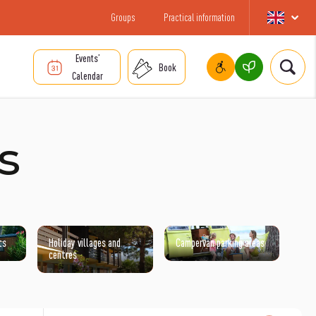
Groups
Practical information
Events’
Book
Calendar
s
ts
Holiday villages and
Campervan parking areas
centres