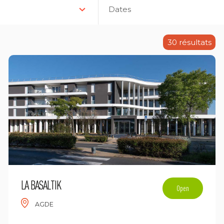
Dates
30
résultats
LA BASALTIK
Open
AGDE