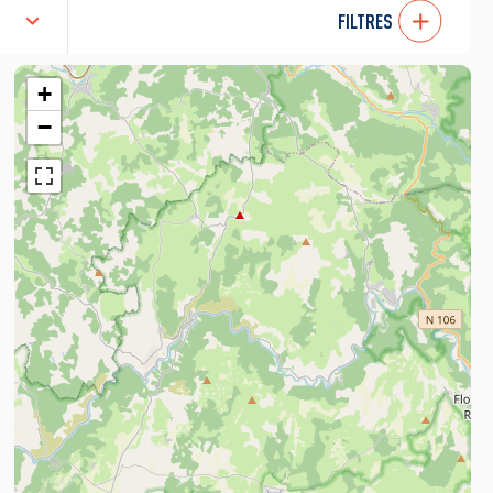
FILTRES
+
−