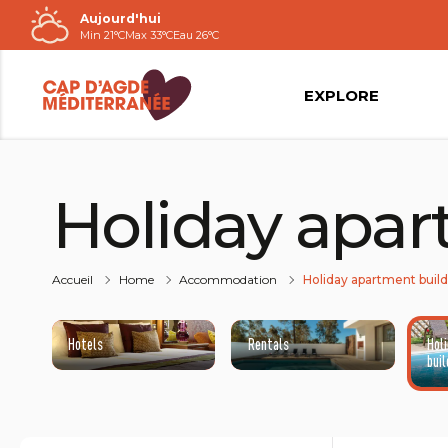
Aujourd'hui
Passer
Min 21°C
Max 33°C
Eau 26°C
au
contenu
EXPLORE
Holiday apar
Accueil
Home
Accommodation
Holiday apartment buil
Hotels
Rentals
Hol
buil