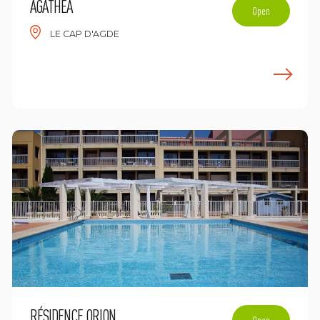
AGATHÉA
Open
LE CAP D'AGDE
n savoir plus
E
RÉSIDENCE ORION
Open