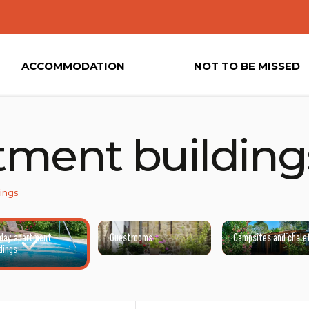
ACCOMMODATION
NOT TO BE MISSED
tment building
dings
iday apartment
Guestrooms
Campsites and chale
dings