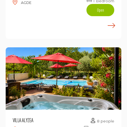
1 Bedroom
AGDE
Open
E
VILLA ALYZEA
8 people