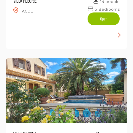
VILLA FLEURIE
14 people
5 Bedrooms
AGDE
Open
E