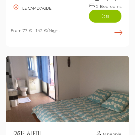
5 Bedrooms
LE CAP D'AGDE
Open
From
77 € - 142 €/Night
E
CASTEL & LETTI
8 people