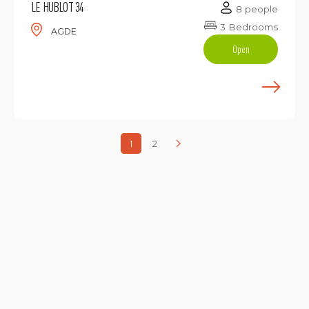
LE HUBLOT 34
8 people
3 Bedrooms
AGDE
Open
E
1
2