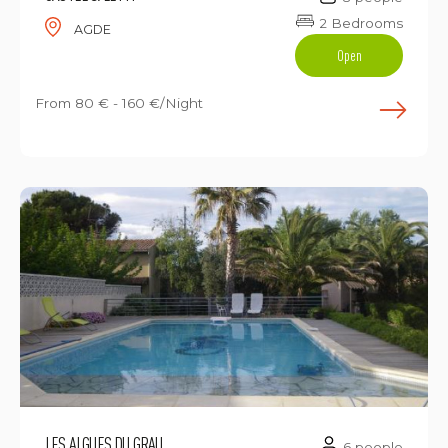
2 Bedrooms
AGDE
Open
From
80 € - 160 €/Night
E
LES ALGUES DU GRAU
6 people