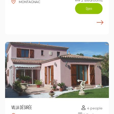
2 Bedrooms
MONTAGNAC
Open
E
VILLA DÉSIRÉE
4 people