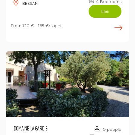
4 Bedrooms
BESSAN
Open
From
120 € - 165 €/Night
E
DOMAINE LA GARDIE
10 people