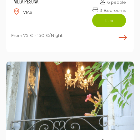
VILLA PESONA
6 people
3 Bedrooms
VIAS
Open
From
75 € - 150 €/Night
E