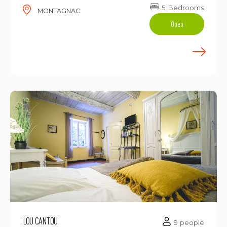
5 Bedrooms
MONTAGNAC
Open
E
LOU CANTOU
9 people