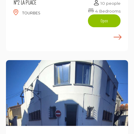
N°2 LA PLACE
10 people
4 Bedrooms
TOURBES
Open
E