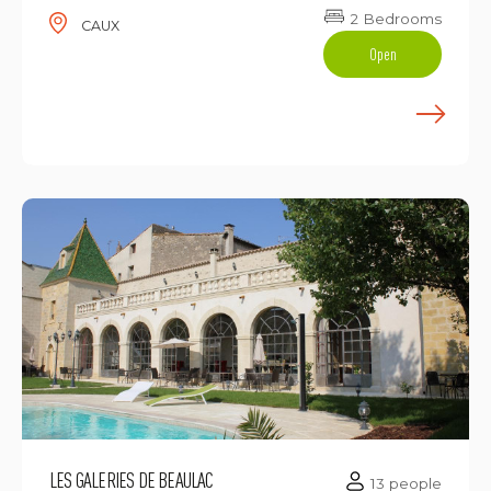
2 Bedrooms
CAUX
Open
E
LES GALERIES DE BEAULAC
13 people