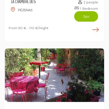
LA CHAMBRE DU 5
2 people
1 Bedroom
PÉZENAS
Open
From
90 € - 110 €/Night
E