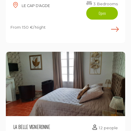
3 Bedrooms
LE CAP D'AGDE
Open
From
150 €/Night
E
LA BELLE VIGNERONNE
12 people