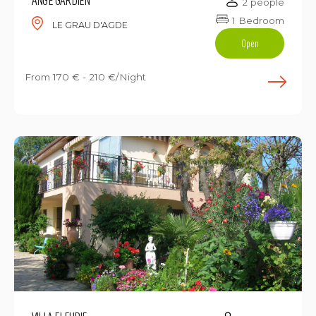
2 people
1 Bedroom
LE GRAU D'AGDE
Open
From
170 € - 210 €/Night
E