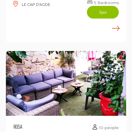
5 Bedrooms
LE CAP D'AGDE
Open
E
ROSA
10 people