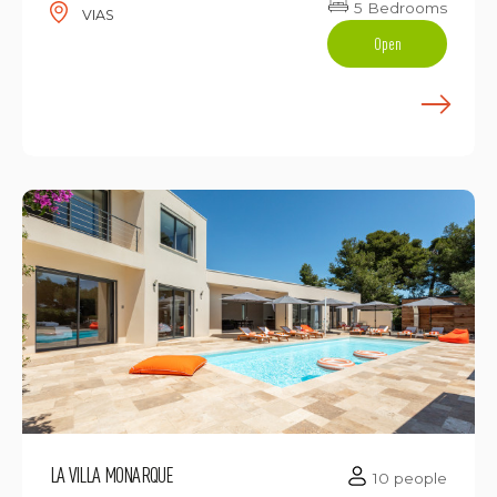
5 Bedrooms
VIAS
Open
E
LA VILLA MONARQUE
10 people