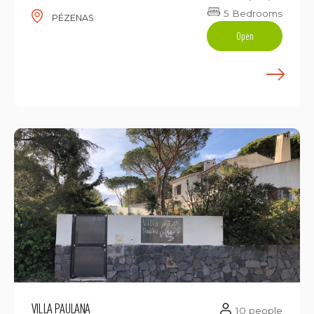
5 Bedrooms
PÉZENAS
Open
E
VILLA PAULANA
10 people