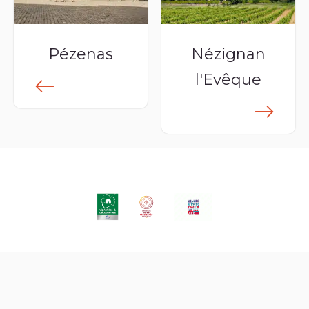
Pézenas
Nézignan
l'Evêque
lus
En