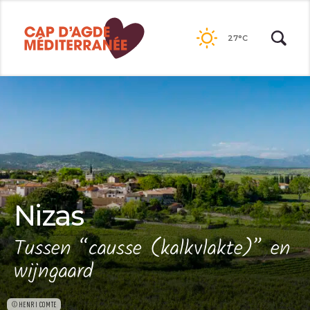
Passer
au
27°C
contenu
Nizas
Tussen “causse (kalkvlakte)” en
wijngaard
©HENRI COMTE