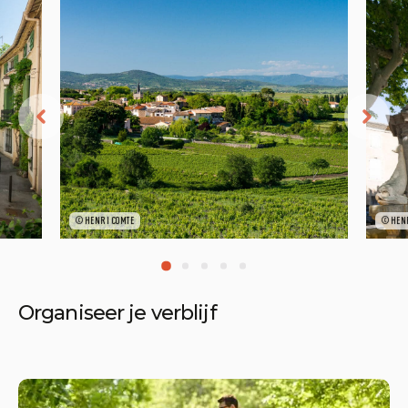
©HENRI COMTE
©HENR
Organiseer je verblijf