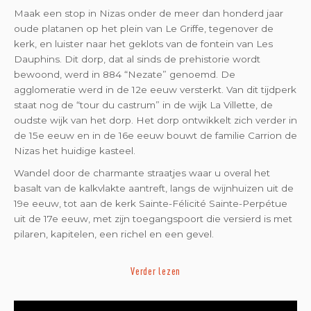
Maak een stop in Nizas onder de meer dan honderd jaar
oude platanen op het plein van Le Griffe, tegenover de
kerk, en luister naar het geklots van de fontein van Les
Dauphins. Dit dorp, dat al sinds de prehistorie wordt
bewoond, werd in 884 “Nezate” genoemd. De
agglomeratie werd in de 12e eeuw versterkt. Van dit tijdperk
staat nog de “tour du castrum” in de wijk La Villette, de
oudste wijk van het dorp. Het dorp ontwikkelt zich verder in
de 15e eeuw en in de 16e eeuw bouwt de familie Carrion de
Nizas het huidige kasteel.
Wandel door de charmante straatjes waar u overal het
basalt van de kalkvlakte aantreft, langs de wijnhuizen uit de
19e eeuw, tot aan de kerk Sainte-Félicité Sainte-Perpétue
uit de 17e eeuw, met zijn toegangspoort die versierd is met
pilaren, kapitelen, een richel en een gevel.
Verder lezen