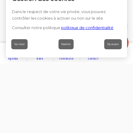
Dans le respect de votre vie privée, vous pouvez
contrôler les cookies à activer ou non sur le site.
Consulter notre politique
politique de confidentialité
Contact
Tout refuser
Paramétrer
Tout accepter
Agenda
Boek
Informatie
Contact
ONTDEKKEN
Partager sur
ACCOMMODATIE
Suivez-nous sur les réseaux sociaux