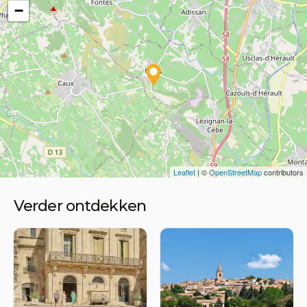
−
Leaflet
| ©
OpenStreetMap
contributors
Verder ontdekken